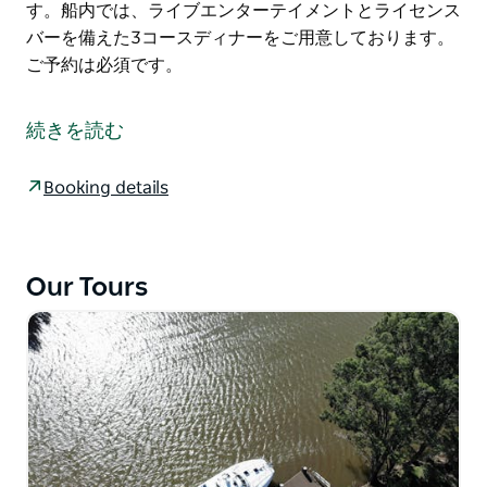
す。船内では、ライブエンターテイメントとライセンス
バーを備えた3コースディナーをご用意しております。
ご予約は必須です。
夜のニューカッスル港の美しい景色を背景に、新造船
「NOVA Spirit」でクルーズ、ディナー、ダンスをお楽
続きを読む
しみください。二人きりのロマンチックな夜から大人数
のグループまで、思い出に残るひとときをお約束しま
Booking details
す。船内では、ライブエンターテイメントとライセンス
バーを備えた3コースディナーをご用意しております。
ご予約は必須です。
Our Tours