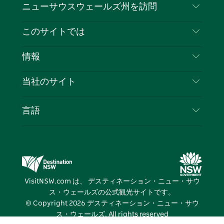
ニューサウスウェールズ州を訪問
ェ
イ
ー
ン
ィ
ン
イ
ッ
チ
ス
ッ
タ
お問い合わせ
このサイトでは
ス
タ
ュ
タ
ク
レ
免責事項
ブ
ー
ー
グ
ト
ス
目的地
情報
ッ
ブ
ラ
ッ
ト
プライバシー
やるべきこと
ク
ム
ク
旅行情報
当社のサイト
クッキーに関する通知
ニューサウスウェールズ州のロードトリップ
ビジネスを登録する
利用規約
Sydney.com
イベント
言語
NSWでのビジネス
デスティネーション・ニュー・サウス・ウェール
宿泊施設
ニューサウスウェールズ州の教育
ズコーポレート
お得な情報
ビジネスイベントNSW
デスティネーション・ニュー・サウス・ウェール
VisitNSW.com は、 デスティネーション・ニュー・サウ
ズメディアセンター
ス・ウェールズの公式観光サイトです。
ビビッド・シドニー
© Copyright
2026
デスティネーション・ニュー・サウ
ス・ウェールズ. All rights reserved