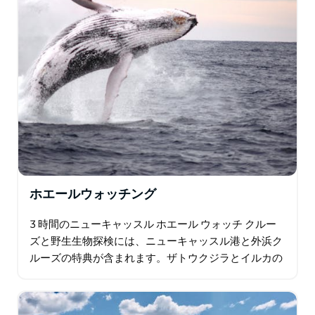
ホエールウォッチング
3 時間のニューキャッスル ホエール ウォッチ クルー
ズと野生生物探検には、ニューキャッスル港と外浜ク
ルーズの特典が含まれます。ザトウクジラとイルカの
目撃率は抜群です (クジラの目撃は 5 月から 11 月ま
で)。ストックトン ビーチ、シグナ…