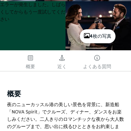
Product
Product
エラーが発生しました。しばら
List
List
くしてからもう一度試してくだ
さい
4枚の写真
概要
近く
よくある質問
概要
夜のニューカッスル港の美しい景色を背景に、新造船
「NOVA Spirit」でクルーズ、ディナー、ダンスをお楽
しみください。二人きりのロマンチックな夜から大人数
のグループまで、思い出に残るひとときをお約束しま