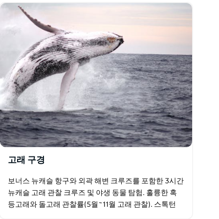
고래 구경
보너스 뉴캐슬 항구와 외곽 해변 크루즈를 포함한 3시간
뉴캐슬 고래 관찰 크루즈 및 야생 동물 탐험. 훌륭한 혹
등고래와 돌고래 관찰률(5월~11월 고래 관찰). 스톡턴
비치, 시그나 난파선, 노비스 헤드랜드, 뉴캐슬…