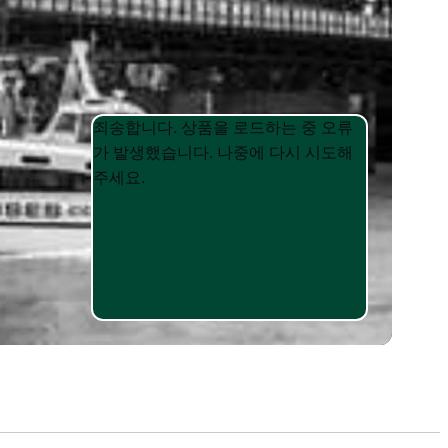
Product
Product
죄송합니다. 상품을 로드하는 중 오류
List
List
가 발생했습니다. 나중에 다시 시도해
주세요.