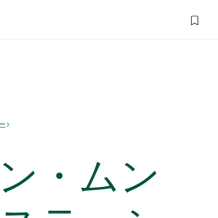
ー
ン・ムン