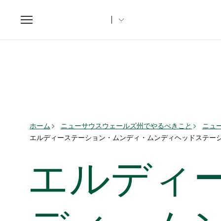
Toggle
navigation
ホーム
ニューサウスウェールズ州でやるべきこと
ニュ
エルディーステーション・ムンディ・ムンディヘッドステー
エルディ