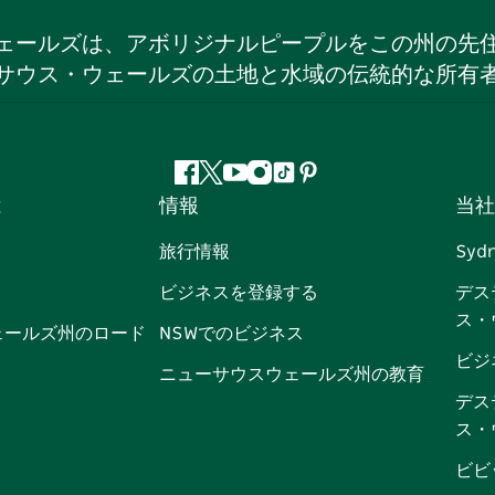
ェールズは、アボリジナルピープルをこの州の先
サウス・ウェールズの土地と水域の伝統的な所有
フ
ツ
ユ
イ
テ
ピ
は
情報
当社
ェ
イ
ー
ン
ィ
ン
イ
ッ
チ
ス
ッ
タ
旅行情報
Syd
ス
タ
ュ
タ
ク
レ
ビジネスを登録する
デス
ブ
ー
ー
グ
ト
ス
ス・
ッ
ブ
ラ
ッ
ト
ェールズ州のロード
NSWでのビジネス
ク
ム
ク
ビジ
ニューサウスウェールズ州の教育
デス
ス・
ビビ