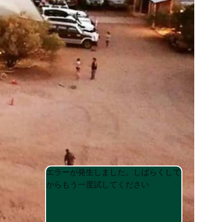
Product
Product
エラーが発生しました。しばらくして
List
List
からもう一度試してください