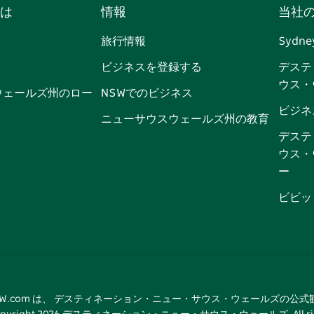
は
情報
当社
ェ
イ
ー
ン
ィ
ン
イ
ッ
チ
ス
ッ
タ
旅行情報
Sydne
ス
タ
ュ
タ
ク
レ
ビジネスを登録する
デステ
ブ
ー
ー
グ
ト
ス
ウス・
ッ
ブ
ラ
ッ
ト
ウェールズ州のロー
NSWでのビジネス
ク
ム
ク
ビジネ
ニューサウスウェールズ州の教育
デステ
ウス・
ー
ビビッ
tNSW.com は、 デスティネーション・ニュー・サウス・ウェールズの公