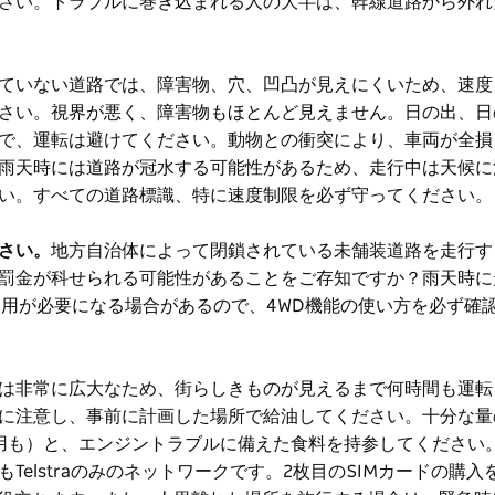
さい。トラブルに巻き込まれる人の大半は、幹線道路から外れ
ていない道路では、障害物、穴、凹凸が見えにくいため、速度
さい。視界が悪く、障害物もほとんど見えません。日の出、日
で、運転は避けてください。動物との衝突により、車両が全損
雨天時には道路が冠水する可能性があるため、走行中は天候に
い。すべての道路標識、特に速度制限を必ず守ってください。
さい。
地方自治体によって閉鎖されている未舗装道路を走行す
ルの罰金が科せられる可能性があることをご存知ですか？雨天時
使用が必要になる場合があるので、4WD機能の使い方を必ず確
は非常に広大なため、街らしきものが見えるまで何時間も運転
に注意し、事前に計画した場所で給油してください。十分な量の
用も）と、エンジントラブルに備えた食料を持参してください
elstraのみのネットワークです。2枚目のSIMカードの購