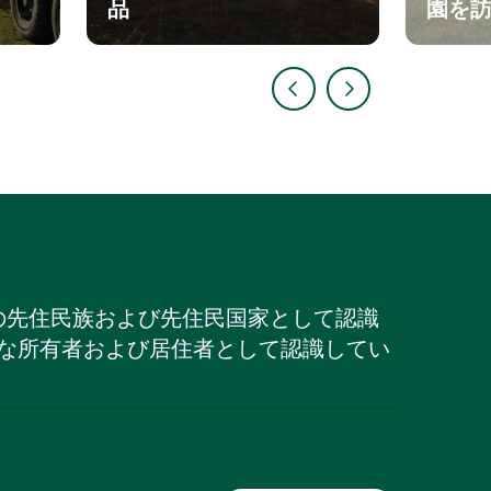
品
園を
の先住民族および先住民国家として認識
な所有者および居住者として認識してい