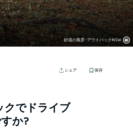
砂漠の風景 -アウトバックNSW
保存
シェア
ックでドライブ
すか?