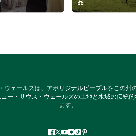
行
品
・ウェールズは、アボリジナルピープルをこの州
ニュー・サウス・ウェールズの土地と水域の伝統的
ます。
フ
ツ
ユ
イ
テ
ピ