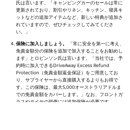
氏は言います。「キャンピングカーのセールは常に
更新されており、割引やリネン、キッチン、寝具キ
ットなどの追加アイテムなど、新しい特典が追加さ
れていますので、ぜひチェックしてみてくださ
い。」
保険に加入しましょう。
「常に安全を第一に考え、
免責金額分の保険を追加で加入することをお勧めし
ます」とロビンソン氏は言います。「当社では、予
約時に加入できるDriveAway Excess Refund
Protection（免責金額返金保証）をご用意してお
り、サプライヤーから直接購入するよりもお得で
す。この保険は、最大5,000オーストラリアドルま
での免責金額をカバーします。」なお、フロントガ
ラスやタイヤの損傷には追加保険が必要です。
制限事項：
レンタカーはオフロード、砂丘、ビーチ
への持ち込みは禁止されています。これらの行為を
すると保険が適用されなくなります。ほとんどのレ