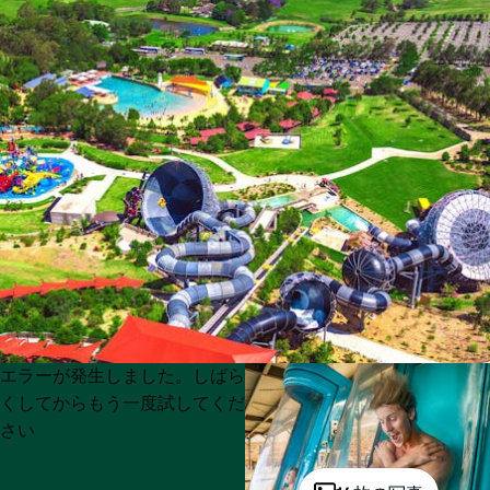
Product
Product
エラーが発生しました。しばら
List
List
くしてからもう一度試してくだ
さい