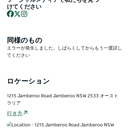
マ パークには、世界クラスの乗り物やアトラクション
けてください
が数多くあります。
Facebook
X
Instagram
細部へのこだわり、よく訓練されたスタッフ、さまざま
な公園のアトラクションは、100% 個人所有・運営とい
う情熱と監督から直接生まれています。
同様のもの
Product
ジャンバルーの山々に囲まれ、壮大なイラワラ断崖を背
List
Product
エラーが発生しました。しばらくしてからもう一度試し
景にしたジャンバルー アクション パークは、他では味
List
てください
わえないエンターテイメント体験を提供する場所にあり
ます。
ジャンバルー アクション パークで 1 日過ごしたり、シ
ロケーション
ーズンに投資したりすると、一生に一度の経験ができる
場所に足を踏み入れることになります。
1215 Jamberoo Road Jamberoo NSW 2533 オースト
パークへの入場にはすべての乗り物とアトラクションが
ラリア
含まれており、駐車場は無料なので、ジャンバルー ア
クション パークのすべてを 1 日中体験できます。
行き方
今シーズンは、アクションをコントロールするジャンバ