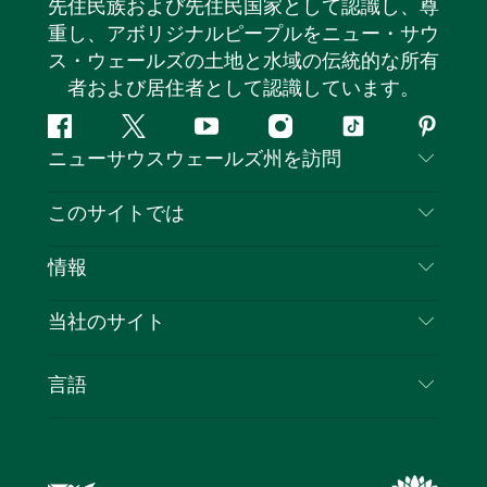
先住民族および先住民国家として認識し、尊
重し、アボリジナルピープルをニュー・サウ
ス・ウェールズの土地と水域の伝統的な所有
者および居住者として認識しています。
フ
ツ
ユ
イ
テ
ピ
ニューサウスウェールズ州を訪問
ェ
イ
ー
ン
ィ
ン
イ
ッ
チ
ス
ッ
タ
お問い合わせ
このサイトでは
ス
タ
ュ
タ
ク
レ
免責事項
ブ
ー
ー
グ
ト
ス
目的地
情報
ッ
ブ
ラ
ッ
ト
プライバシー
やるべきこと
ク
ム
ク
旅行情報
当社のサイト
クッキーに関する通知
ニューサウスウェールズ州のロードトリップ
ビジネスを登録する
利用規約
Sydney.com
イベント
言語
NSWでのビジネス
デスティネーション・ニュー・サウス・ウェール
宿泊施設
ニューサウスウェールズ州の教育
ズコーポレート
お得な情報
ビジネスイベントNSW