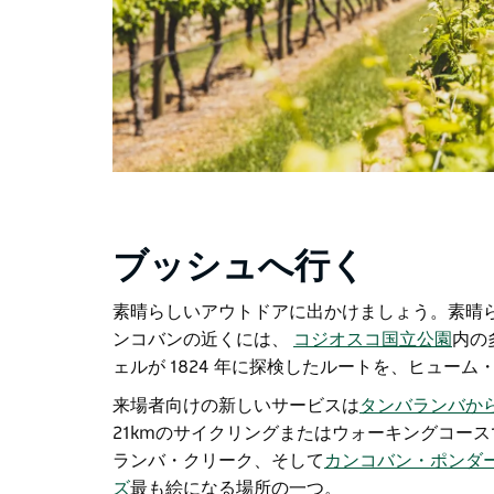
ブッシュへ行く
素晴らしいアウトドアに出かけましょう。素晴
ンコバンの近くには、
コジオスコ国立公園
内の
ェルが 1824 年に探検したルートを、ヒュー
来場者向けの新しいサービスは
タンバランバか
21kmのサイクリングまたはウォーキングコー
ランバ・クリーク、そして
カンコバン・ポンダ
ズ
最も絵になる場所の一つ。