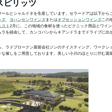
スピリッツ
ワールとシャルドネを生産しています。セラードアは以下から
ンズ
、
ヨハンセンワインズ
または
オブセッションワインズ
この
ェスト
2月に。
この地域の食材を使ったピクニック用品とワイン
ムラを経由して、カンコバンからキアンドラまでドライブに出
ら、
ラドブロークン蒸留会社
ジンのテイスティング、ワークシ
々な催しをご用意しております。美しい小川のほとりに佇む蒸