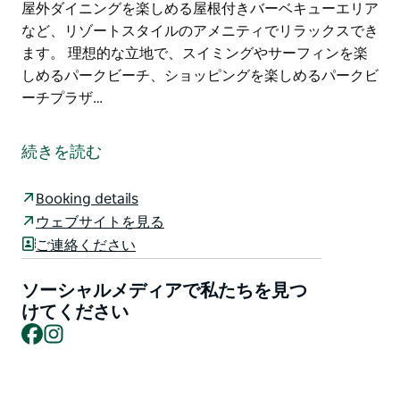
屋外ダイニングを楽しめる屋根付きバーベキューエリア
など、リゾートスタイルのアメニティでリラックスでき
ます。 理想的な立地で、スイミングやサーフィンを楽
しめるパークビーチ、ショッピングを楽しめるパークビ
ーチプラザ…
1973年の創業以来、お手頃価格で休暇をお楽しみいた
だける歴史ある隠れ家、オーシャンパレード4へようこ
続きを読む
そ。象徴的なパークビーチの真向かいに位置するこのヴ
ィンテージの逸品は、時代を超えた魅力とモダンな設備
Booking details
が融合し、忘れられない海辺の休暇をお過ごしいただけ
ウェブサイトを見る
ます。
ご連絡ください
ユニット4は、快適なエアコン完備の2ベッドルームア
パートメントで、ご家族、カップル、または少人数のグ
ソーシャルメディアで私たちを見つ
ループに最適です。緑豊かな庭園または輝くプールの景
けてください
Facebook
Instagram
色を望む専用バルコニーをお楽しみください。ユニット
内には、明るいリビングスペース、自炊に便利な設備の
整ったキッチン、高速Wi-Fiが備わっています。