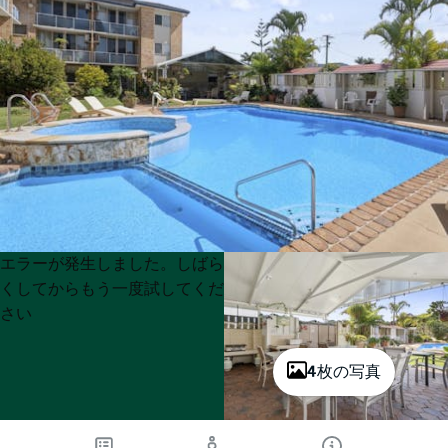
Product
Product
エラーが発生しました。しばら
List
List
くしてからもう一度試してくだ
さい
4枚の写真