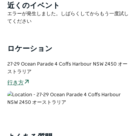
屋外プール、リフレッシュできるホットタブとサウナ、
近くのイベント
Product
屋外ダイニングを楽しめる屋根付きバーベキューエリア
List
Product
エラーが発生しました。しばらくしてからもう一度試し
など、リゾートスタイルのアメニティでリラックスでき
List
てください
ます。
理想的な立地で、スイミングやサーフィンを楽しめるパ
ークビーチ、ショッピングを楽しめるパークビーチプラ
ロケーション
ザ、そしてウォーターフロントのレストランやアウトド
アアクティビティを楽しめるコフスハーバー桟橋とマリ
27-29 Ocean Parade 4 Coffs Harbour NSW 2450 オー
ーナまで徒歩圏内です。
ストラリア
ヴィンテージの魅力と個室が揃ったオーシャンパレード
行き方
4は、ご家族、グループ、カップルなど、プライバシー
を保ちながら忘れられない思い出を作りたい方に最適で
す。
オーシャンパレード4のご予約は今すぐ。魅力、歴史、
そして利便性を兼ね備えたこのビーチサイドリゾートを
ぜひご体験ください！