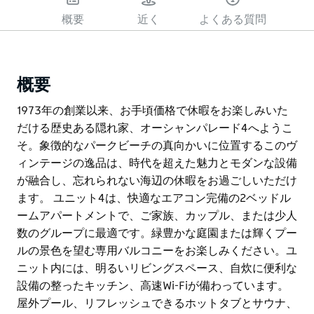
概要
近く
よくある質問
概要
1973年の創業以来、お手頃価格で休暇をお楽しみいた
だける歴史ある隠れ家、オーシャンパレード4へようこ
そ。象徴的なパークビーチの真向かいに位置するこのヴ
ィンテージの逸品は、時代を超えた魅力とモダンな設備
が融合し、忘れられない海辺の休暇をお過ごしいただけ
ます。 ユニット4は、快適なエアコン完備の2ベッドル
ームアパートメントで、ご家族、カップル、または少人
数のグループに最適です。緑豊かな庭園または輝くプー
ルの景色を望む専用バルコニーをお楽しみください。ユ
ニット内には、明るいリビングスペース、自炊に便利な
設備の整ったキッチン、高速Wi-Fiが備わっています。
屋外プール、リフレッシュできるホットタブとサウナ、