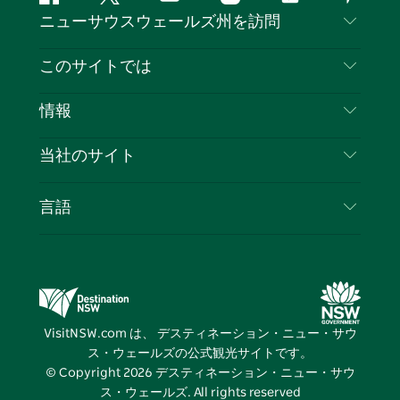
フ
ツ
ユ
イ
テ
ピ
ニューサウスウェールズ州を訪問
ェ
イ
ー
ン
ィ
ン
イ
ッ
チ
ス
ッ
タ
お問い合わせ
このサイトでは
ス
タ
ュ
タ
ク
レ
免責事項
ブ
ー
ー
グ
ト
ス
目的地
情報
ッ
ブ
ラ
ッ
ト
プライバシー
やるべきこと
ク
ム
ク
旅行情報
当社のサイト
クッキーに関する通知
ニューサウスウェールズ州のロードトリップ
ビジネスを登録する
利用規約
Sydney.com
イベント
言語
NSWでのビジネス
デスティネーション・ニュー・サウス・ウェール
宿泊施設
ニューサウスウェールズ州の教育
ズコーポレート
お得な情報
ビジネスイベントNSW
デスティネーション・ニュー・サウス・ウェール
VisitNSW.com は、 デスティネーション・ニュー・サウ
ズメディアセンター
ス・ウェールズの公式観光サイトです。
ビビッド・シドニー
© Copyright
2026
デスティネーション・ニュー・サウ
ス・ウェールズ. All rights reserved