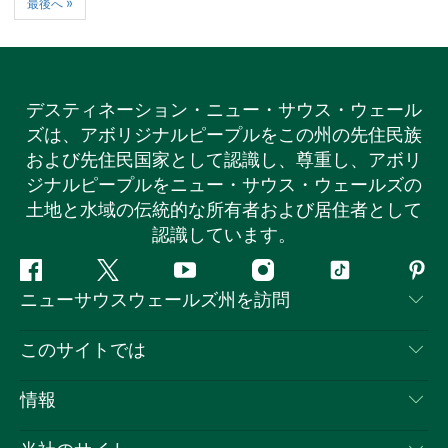
最後へ »
デスティネーション・ニュー・サウス・ウェール
ズは、アボリジナルピープルをこの州の先住民族
および先住民国家として認識し、尊重し、アボリ
ジナルピープルをニュー・サウス・ウェールズの
土地と水域の伝統的な所有者および居住者として
認識しています。
フ
ツ
ユ
イ
テ
ピ
ニューサウスウェールズ州を訪問
ェ
イ
ー
ン
ィ
ン
イ
ッ
チ
ス
ッ
タ
お問い合わせ
このサイトでは
ス
タ
ュ
タ
ク
レ
免責事項
ブ
ー
ー
グ
ト
ス
目的地
情報
ッ
ブ
ラ
ッ
ト
プライバシー
やるべきこと
ク
ム
ク
旅行情報