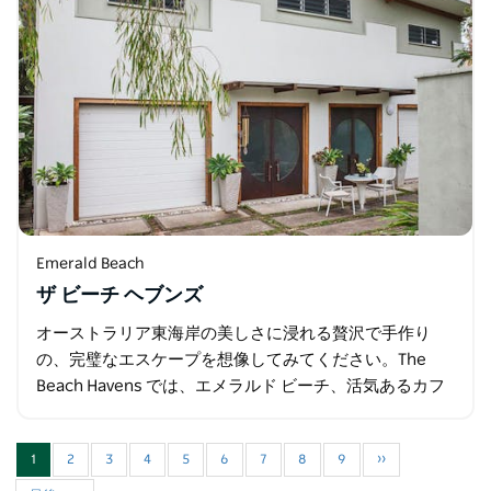
Emerald Beach
ザ ビーチ ヘブンズ
オーストラリア東海岸の美しさに浸れる贅沢で手作り
の、完璧なエスケープを想像してみてください。The
Beach Havens では、エメラルド ビーチ、活気あるカフ
ェ、レストランからわずか 200 メートルのこの素晴らし
い 5…
1
2
3
4
5
6
7
8
9
››