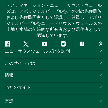
デスティネーション・ニュー・サウス・ウェール
ズは、アボリジナルピープルをこの州の先住民族
および先住民国家として認識し、尊重し、アボリ
ジナルピープルをニュー・サウス・ウェールズの
土地と水域の伝統的な所有者および居住者として
認識しています。
フ
ツ
ユ
イ
テ
ピ
ニューサウスウェールズ州を訪問
ェ
イ
ー
ン
ィ
ン
イ
ッ
チ
ス
ッ
タ
お問い合わせ
このサイトでは
ス
タ
ュ
タ
ク
レ
免責事項
ブ
ー
ー
グ
ト
ス
目的地
情報
ッ
ブ
ラ
ッ
ト
プライバシー
やるべきこと
ク
ム
ク
旅行情報
当社のサイト
クッキーに関する通知
ニューサウスウェールズ州のロードトリップ
ビジネスを登録する
利用規約
Sydney.com
イベント
言語
NSWでのビジネス
デスティネーション・ニュー・サウス・ウェールズコー