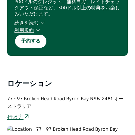
200ドルのクレジット、無料ヨガ、レイトチェッ
クアウト保証など、300ドル以上の特典をお楽し
みいただけます。
続きを読む
利用規約
ご予約は空室状況によります。除外日、事前購入
予約する
条件、最低2泊のご滞在が必要です。本オファー
は新規のご予約のみ有効で、他のオファーや割引
との併用はできません。クレジットカードまたは
EFTPOSでのお支払いには1%の手数料がかかりま
す。一般的な予約規約が適用されます。
ロケーション
77 - 97 Broken Head Road Byron Bay NSW 2481 オー
ストラリア
行き方