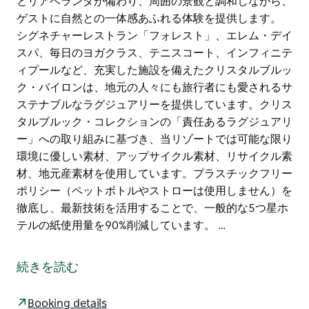
とリアベランダが備わり、周囲の景観と調和しながら、
ゲストに自然との一体感あふれる体験を提供します。
シグネチャーレストラン「フォレスト」、エレム・デイ
スパ、毎日のヨガクラス、テニスコート、インフィニテ
ィプールなど、充実した施設を備えたクリスタルブルッ
ク・バイロンは、地元の人々にも旅行者にも愛されるサ
ステナブルなラグジュアリーを提供しています。クリス
タルブルック・コレクションの「責任あるラグジュアリ
ー」への取り組みに基づき、当リゾートでは可能な限り
環境に優しい素材、アップサイクル素材、リサイクル素
材、地元産素材を使用しています。プラスチックフリー
ポリシー（ペットボトルやストローは使用しません）を
徹底し、最新技術を活用することで、一般的な5つ星ホ
テルの紙使用量を90%削減しています。 …
45エーカーの神秘的な亜熱帯雨林に佇むクリスタルブ
ルック・バイロンは、自然、責任あるラグジュアリー、
続きを読む
そして地域環境への配慮を体現するリゾートです。全
92室のスイートにはそれぞれ専用のフロントベランダ
Booking details