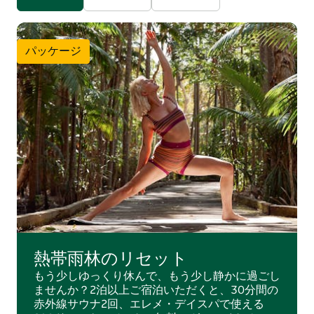
このリゾートは、オーストラリアの理想的なロケーショ
ンに位置し、きめ細やかなサービス、非の打ちどころの
ない細部へのこだわり、そして息を呑むほど美しい自然
パッケージ
環境が完璧に融合しています。
熱帯雨林のリセット
もう少しゆっくり休んで、もう少し静かに過ごし
ませんか？2泊以上ご宿泊いただくと、30分間の
赤外線サウナ2回、エレメ・デイスパで使える