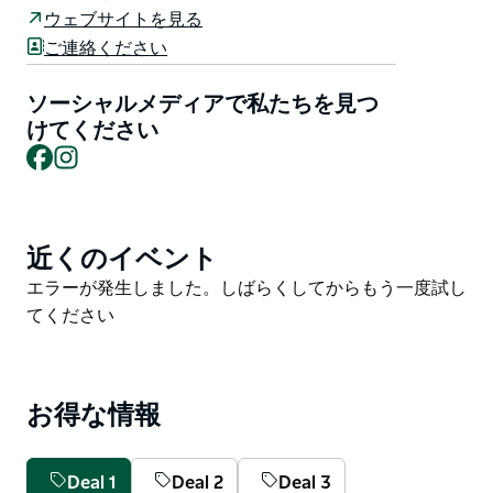
とリアベランダが備わり、周囲の景観と調和しながら、
ウェブサイトを見る
ゲストに自然との一体感あふれる体験を提供します。
ご連絡ください
シグネチャーレストラン「フォレスト」、エレム・デイ
スパ、毎日のヨガクラス、テニスコート、インフィニテ
ソーシャルメディアで私たちを見つ
ィプールなど、充実した施設を備えたクリスタルブルッ
けてください
Facebook
Instagram
ク・バイロンは、地元の人々にも旅行者にも愛されるサ
ステナブルなラグジュアリーを提供しています。クリス
タルブルック・コレクションの「責任あるラグジュアリ
ー」への取り組みに基づき、当リゾートでは可能な限り
近くのイベント
Product
環境に優しい素材、アップサイクル素材、リサイクル素
List
Product
エラーが発生しました。しばらくしてからもう一度試し
材、地元産素材を使用しています。プラスチックフリー
List
てください
ポリシー（ペットボトルやストローは使用しません）を
徹底し、最新技術を活用することで、一般的な5つ星ホ
テルの紙使用量を90%削減しています。
クリスタルブルック・バイロンは、ニューサウスウェー
お得な情報
ルズ州の象徴的な街、バイロンベイから車でわずかの距
離に位置しています。
Deal 1
Deal 2
Deal 3