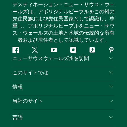
デスティネーション・ニュー・サウス・ウェ
ールズは、アボリジナルピープルをこの州の
先住民族および先住民国家として認識し、尊
重し、アボリジナルピープルをニュー・サウ
ス・ウェールズの土地と水域の伝統的な所有
者および居住者として認識しています。
フ
ツ
ユ
イ
テ
ピ
ニューサウスウェールズ州を訪問
ェ
イ
ー
ン
ィ
ン
イ
ッ
チ
ス
ッ
タ
お問い合わせ
このサイトでは
ス
タ
ュ
タ
ク
レ
免責事項
ブ
ー
ー
グ
ト
ス
目的地
情報
ッ
ブ
ラ
ッ
ト
プライバシー
やるべきこと
ク
ム
ク
旅行情報
当社のサイト
クッキーに関する通知
ニューサウスウェールズ州のロードトリップ
ビジネスを登録する
利用規約
Sydney.com
イベント
言語
NSWでのビジネス
デスティネーション・ニュー・サウス・ウェール
宿泊施設