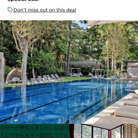
Don’t miss out on this deal
Product
Product
エラーが発生しました。しばら
List
List
くしてからもう一度試してくだ