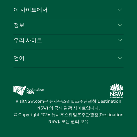
스
귀
브
타
레
문의하기
이 사이트에서
북
다
그
스
부인 성명
램
트
목적지
정보
은둔
할 일
여행 정보
우리 사이트
쿠키 고지
뉴사우스웨일즈주 로드 트립
귀하의 사업을 등록하세요
이용 약관
Sydney.com
이벤트
언어
뉴사우스웨일즈주 의 사업
뉴사우스웨일즈주관광청(Destination NSW) 기업
숙소
뉴사우스웨일즈주 의 교육
비즈니스 이벤트 뉴사우스웨일즈주
거래
뉴사우스웨일즈주관광청(Destination NSW) 미디
어 센터
VisitNSW.com은 뉴사우스웨일즈주관광청(Destination
비비드 시드니(Vivid Sydney)
NSW) 의 공식 관광 사이트입니다.
© Copyright
2026
뉴사우스웨일즈주관광청(Destination
NSW). 모든 권리 보유