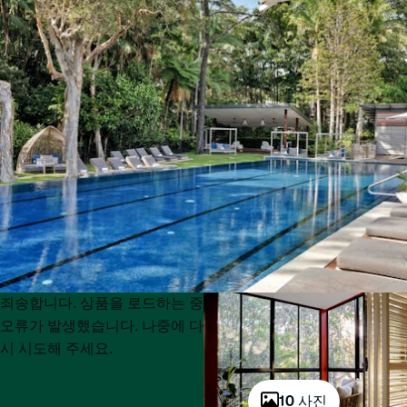
Product
Product
죄송합니다. 상품을 로드하는 중
List
List
오류가 발생했습니다. 나중에 다
시 시도해 주세요.
10 사진