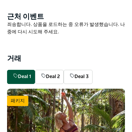
하는 데 자부심을 가지고 있습니다. 크리스탈브룩 컬렉션
의 책임감 있는 럭셔리에 대한 약속에 따라 리조트는 가능
근처 이벤트
Product
한 한 친환경적이고 업사이클링 및 재활용된 자재와 지역
List
Product
죄송합니다. 상품을 로드하는 중 오류가 발생했습니다. 나
에서 조달한 자재를 사용합니다. 또한 플라스틱 없는 정책
List
중에 다시 시도해 주세요.
(플라스틱 물병 및 빨대 사용 금지)을 시행하고 있으며 첨
단 기술을 통해 일반적인 5성급 호텔에서 사용하는 종이
의 90%를 줄였습니다.
크리스탈브룩 바이런은 뉴사우스웨일즈의 상징적인 도시
거래
바이런 베이에서 차로 가까운 거리에 있습니다.
이 리조트는 세심한 서비스 흠잡을 데 없는 디테일 그리고
Deal 1
Deal 2
Deal 3
아름다운 자연 환경이 완벽하게 조화를 이루는 호주의 이
상적인 휴양지입니다.
패키지