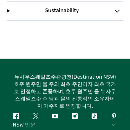
Sustainability
뉴사우스웨일즈주관광청(Destination NSW)
호주 원주민 을 주의 최초 주민이자 최초 국가
로 인정하고 존중하며, 호주 원주민 을 뉴사우
스웨일즈주 주 땅과 물의 전통적인 소유자이
자 거주자로 인정합니다.
페
지
유
인
틱
핀
NSW 방문
이
저
튜
스
톡
터