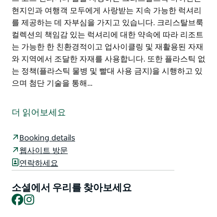
현지인과 여행객 모두에게 사랑받는 지속 가능한 럭셔리
를 제공하는 데 자부심을 가지고 있습니다. 크리스탈브룩
컬렉션의 책임감 있는 럭셔리에 대한 약속에 따라 리조트
는 가능한 한 친환경적이고 업사이클링 및 재활용된 자재
와 지역에서 조달한 자재를 사용합니다. 또한 플라스틱 없
는 정책(플라스틱 물병 및 빨대 사용 금지)을 시행하고 있
으며 첨단 기술을 통해…
45에이커 규모의 아름다운 아열대 우림 속에 자리 잡은
크리스탈브룩 바이런은 자연 책임감 있는 럭셔리 그리고
더 읽어보세요
지역 환경을 기념하는 곳입니다. 앞뒤로 베란다가 있는
92개의 스위트룸을 갖춘 이 리조트는 주변 경관과 조화를
Booking details
이루어 투숙객에게 자연 속에서의 몰입형 경험을 선사합
웹사이트 방문
니다.
연락하세요
시그니처 레스토랑인 포레스트(Forest) 엘레메 데이 스파
(Eléme Day Spa) 매일 진행되는 요가 수업 테니스 코트
소셜에서 우리를 찾아보세요
인피니티 풀을 자랑하는 크리스탈브룩 바이런은 현지인
Facebook
Instagram
과 여행객 모두에게 사랑받는 지속 가능한 럭셔리를 제공