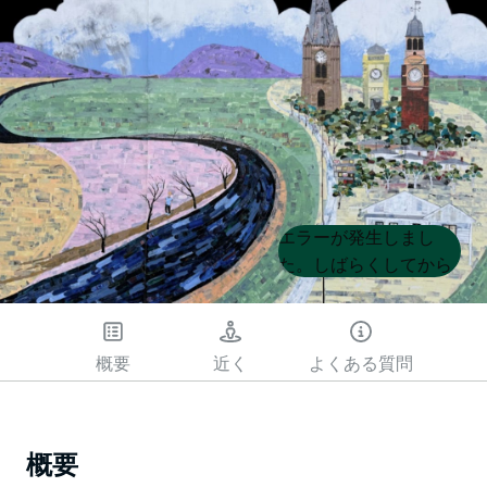
Product
Product
エラーが発生しまし
List
List
た。しばらくしてから
もう一度試してくださ
い
概要
近く
よくある質問
概要