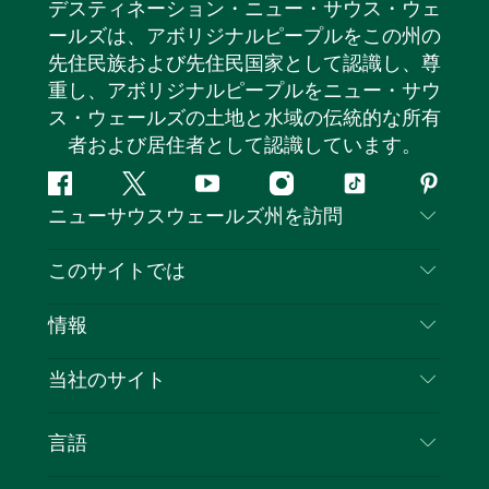
デスティネーション・ニュー・サウス・ウェ
ールズは、アボリジナルピープルをこの州の
先住民族および先住民国家として認識し、尊
重し、アボリジナルピープルをニュー・サウ
ス・ウェールズの土地と水域の伝統的な所有
者および居住者として認識しています。
フ
ツ
ユ
イ
テ
ピ
ニューサウスウェールズ州を訪問
ェ
イ
ー
ン
ィ
ン
イ
ッ
チ
ス
ッ
タ
お問い合わせ
このサイトでは
ス
タ
ュ
タ
ク
レ
免責事項
ブ
ー
ー
グ
ト
ス
目的地
情報
ッ
ブ
ラ
ッ
ト
プライバシー
やるべきこと
ク
ム
ク
旅行情報
当社のサイト
クッキーに関する通知
ニューサウスウェールズ州のロードトリップ
ビジネスを登録する
利用規約
Sydney.com
イベント
言語
NSWでのビジネス
デスティネーション・ニュー・サウス・ウェール
宿泊施設