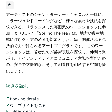
アーティストのシャン・ターナー・キャロルと一緒に、
コラージュやドローイングなど、様々な素材や技法を探
求できる、リラックスした雰囲気のワークショップに参
加しませんか？ 「Spilling The Tea」は、地方や農村地
域に住むクィアの若者を対象とした、毎月開催される包
括的で力づけられるアートプログラムです。 このワー
クショップは、若者たちが芸術表現を探求し、仲間と繋
がり、アイデンティティとコミュニティ意識を育むため
の、安全で支援的な、そして創造性を刺激する空間を提
供します。
アーティストのシャン・ターナー・キャロルと一緒に、
コラージュやドローイングなど、様々な素材や技法を探
続きを読む
求できる、リラックスした雰囲気のワークショップに参
加しませんか？
Booking details
「Spilling The Tea」は、地方や農村地域に住むクィア
ウェブサイトを見る
の若者を対象とした、毎月開催される包括的で力づけら