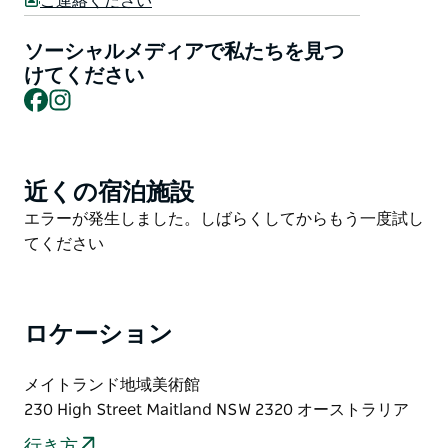
ご連絡ください
れるアートプログラムです。
ソーシャルメディアで私たちを見つ
このワークショップは、若者たちが芸術表現を探求し、
けてください
仲間と繋がり、アイデンティティとコミュニティ意識を
Facebook
Instagram
育むための、安全で支援的な、そして創造性を刺激する
空間を提供します。
近くの宿泊施設
Product
List
Product
エラーが発生しました。しばらくしてからもう一度試し
List
てください
ロケーション
メイトランド地域美術館
230 High Street Maitland NSW 2320 オーストラリア
行き方