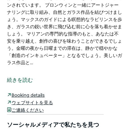
ンされています。 ブロンウィンと一緒にアートジャー
ナリングに取り組み、自然とガラス作品を結びつけまし
ょう。マックスのガイドによる瞑想的なラビリンスを歩
き、ガラスの鋭い世界に飛び込む前に心を落ち着かせま
しょう。 マリアンの専門的な指導のもと、あなたは不
安を乗り越え、創作の喜びを味わうことができるでしょ
う。金曜の夜から日曜までの滞在は、静かで穏やかな
「創造のインキュベーター」となるでしょう。美しいガ
ラス作品と…
ステンドグラスアートを学んでみませんか？それとも昔
の趣味を再開してみませんか？
続きを読む
創造力を存分に発揮して、何か新しいことに挑戦してみ
ませんか？
Booking details
ウェブサイトを見る
友人たちと特別な週末旅行をお探しですか？それとも、
ご連絡ください
アーティストのマリアン・デイから直接指導を受けたい
ですか？
ソーシャルメディアで私たちを見つ
技術、解釈、そして内省が完璧に融合した、心身をリフ