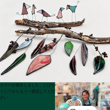
Product
Product
エラーが発生しました。しばら
List
List
くしてからもう一度試してくだ
さい