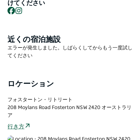
けてください
レッシュできる週末リトリートをお楽しみください。息
Facebook
Instagram
を呑むほど美しいロケーションで開催されるこの体験
は、あなたの創造性を刺激し、心身を癒すためにデザイ
ンされています。
近くの宿泊施設
Product
ブロンウィンと一緒にアートジャーナリングに取り組
List
Product
エラーが発生しました。しばらくしてからもう一度試し
み、自然とガラス作品を結びつけましょう。マックスの
List
てください
ガイドによる瞑想的なラビリンスを歩き、ガラスの鋭い
世界に飛び込む前に心を落ち着かせましょう。
マリアンの専門的な指導のもと、あなたは不安を乗り越
ロケーション
え、創作の喜びを味わうことができるでしょう。金曜の
夜から日曜までの滞在は、静かで穏やかな「創造のイン
フォスタートン・リトリート
キュベーター」となるでしょう。美しいガラス作品と、
208 Moylans Road Fosterton NSW 2420 オーストラリ
穏やかでリフレッシュした心を持って帰路につくことが
ア
できます。
道具と材料はすべてご用意いたします。
行き方
参加者全員に軽食をご用意しております。