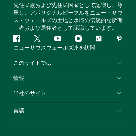
先住民族および先住民国家として認識し、尊
重し、アボリジナルピープルをニュー・サウ
ス・ウェールズの土地と水域の伝統的な所有
者および居住者として認識しています。
フ
ツ
ユ
イ
テ
ピ
ニューサウスウェールズ州を訪問
ェ
イ
ー
ン
ィ
ン
イ
ッ
チ
ス
ッ
タ
お問い合わせ
このサイトでは
ス
タ
ュ
タ
ク
レ
免責事項
ブ
ー
ー
グ
ト
ス
目的地
情報
ッ
ブ
ラ
ッ
ト
プライバシー
やるべきこと
ク
ム
ク
旅行情報
当社のサイト
クッキーに関する通知
ニューサウスウェールズ州のロードトリップ
ビジネスを登録する
利用規約
Sydney.com
イベント
言語
NSWでのビジネス
デスティネーション・ニュー・サウス・ウェール
宿泊施設
ニューサウスウェールズ州の教育
ズコーポレート
お得な情報
ビジネスイベントNSW