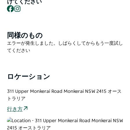
も歓迎です。
けてください
Facebook
Instagram
カフェは、朝食、ランチ、朝と午後のお茶に営業してお
り、ベランダでカジュアルにお食事いただけます。有名
なデボンシャー ティーをお試しください。
同様のもの
Product
バリントン バー アンド レストランで、思い出に残るド
List
リンクとディナーで 1 日を締めくくってください。
Product
エラーが発生しました。しばらくしてからもう一度試し
List
てください
シドニーから北へわずか 2 時間半、ニューキャッスル
から北へ 1 時間半 (ストラウドとグロスターの間) の場
所にあります。
ロケーション
311 Upper Monkerai Road Monkerai NSW 2415 オース
トラリア
行き方