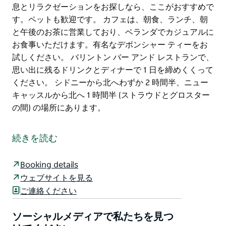
息とリラクゼーションをお探しなら、ここがおすすめで
す。ペットも歓迎です。 カフェは、朝食、ランチ、朝
と午後のお茶に営業しており、ベランダでカジュアルに
お食事いただけます。有名なデボンシャー ティーをお
試しください。 バリントン バー アンド レストランで、
思い出に残るドリンクとディナーで 1 日を締めくくって
ください。 シドニーから北へわずか 2 時間半、ニュー
キャッスルから北へ 1 時間半 (ストラウドとグロスター
の間) の場所にあります。
リバーウッド ダウンズは、カルーア川のほとり、バリ
ントン トップスの「世界遺産の荒野」の麓に位置して
続きを読む
います。
リゾートは、ウォーキング コースと川沿いの 750 エー
Booking details
カーの牛飼育場の一部である、手入れの行き届いた 15
ウェブサイトを見る
エーカーの公園と庭園の中にあります。家族での素晴ら
ご連絡ください
しい休暇、ちょっとした冒険、または単に休息とリラク
ゼーションをお探しなら、ここがおすすめです。ペット
ソーシャルメディアで私たちを見つ