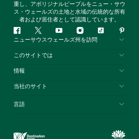
重し、アボリジナルピープルをニュー・サウ
ス・ウェールズの土地と水域の伝統的な所有
者および居住者として認識しています。
フ
ツ
ユ
イ
テ
ピ
ニューサウスウェールズ州を訪問
ェ
イ
ー
ン
ィ
ン
イ
ッ
チ
ス
ッ
タ
お問い合わせ
このサイトでは
ス
タ
ュ
タ
ク
レ
免責事項
ブ
ー
ー
グ
ト
ス
目的地
情報
ッ
ブ
ラ
ッ
ト
プライバシー
やるべきこと
ク
ム
ク
旅行情報
当社のサイト
クッキーに関する通知
ニューサウスウェールズ州のロードトリップ
ビジネスを登録する
利用規約
Sydney.com
イベント
言語
NSWでのビジネス
デスティネーション・ニュー・サウス・ウェール
宿泊施設
ニューサウスウェールズ州の教育
ズコーポレート
お得な情報
ビジネスイベントNSW