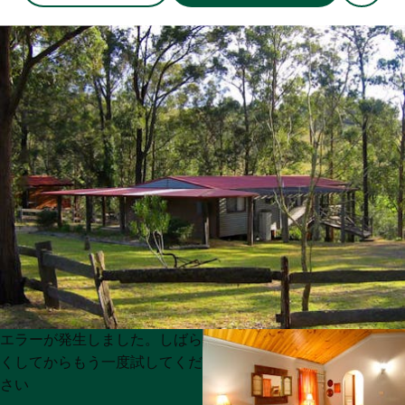
Product
Product
エラーが発生しました。しばら
List
List
くしてからもう一度試してくだ
さい