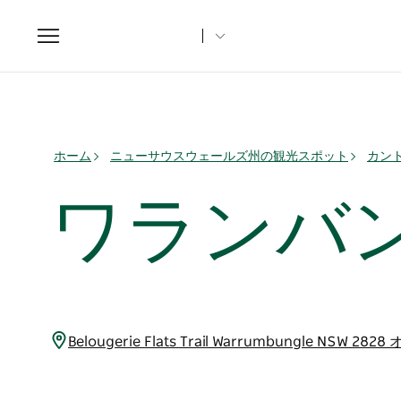
Toggle
navigation
ホーム
ニューサウスウェールズ州の観光スポット
カント
ワランバ
Belougerie Flats Trail Warrumbungle NSW 