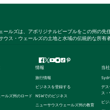
ェールズは、アボリジナルピープルをこの州の先
サウス・ウェールズの土地と水域の伝統的な所有
フ
ツ
ユ
イ
テ
ピ
は
情報
当社
ェ
イ
ー
ン
ィ
ン
イ
ッ
チ
ス
ッ
タ
旅行情報
Syd
ス
タ
ュ
タ
ク
レ
ビジネスを登録する
デス
ブ
ー
ー
グ
ト
ス
ス・
ッ
ブ
ラ
ッ
ト
ェールズ州のロード
NSWでのビジネス
ク
ム
ク
ビジ
ニューサウスウェールズ州の教育