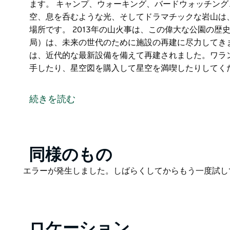
ます。 キャンプ、ウォーキング、バードウォッチン
空、息を呑むような光、そしてドラマチックな岩山は
場所です。 2013年の山火事は、この偉大な公園の歴
局）は、未来の世代のために施設の再建に尽力してき
は、近代的な最新設備を備えて再建されました。ワラ
手したり、星空図を購入して星空を満喫したりしてく
公園内で最も目立つブレッドナイフは、谷底から90
重要性と回復力の象徴となっています。ブレッドナイ
続きを読む
を象徴する岩山を間近に眺めることができるニューサ
ます。
キャンプ、ウォーキング、バードウォッチング、天体
呑むような光、そしてドラマチックな岩山は、アマチ
Product
同様のもの
す。
List
Product
エラーが発生しました。しばらくしてからもう一度試し
2013年の山火事は、この偉大な公園の歴史に新たな章
List
世代のために施設の再建に尽力してきました。遊歩道
設備を備えて再建されました。ワランバングル・ビジ
を購入して星空を満喫したりしてください。
ロケーション