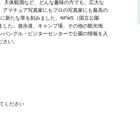
グ、天体観測など、どんな趣味の方でも、広大な
、アマチュア写真家にもプロの写真家にも最高の
史に新たな章を刻みました。NPWS（国立公園
ました。遊歩道、キャンプ場、その他の観光地
ンバングル・ビジターセンターで公園の情報を入
ださい。
メートルの高さにそびえ立ち、公園の揺るぎない
フとグランド・ハイ・トップスの遊歩道は、公園
ウスウェールズ州屈指の遊歩道として知られてい
観測など、どんな趣味の方でも、広大な空、息を
ュア写真家にもプロの写真家にも最高の場所で
てください
を刻みました。NPWS（国立公園局）は、未来の
、キャンプ場、その他の観光地は、近代的な最新
ターセンターで公園の情報を入手したり、星空図