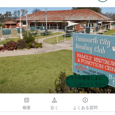
Product
Product
エラーが発生しまし
List
List
た。しばらくしてから
もう一度試してくださ
い
概要
近く
よくある質問