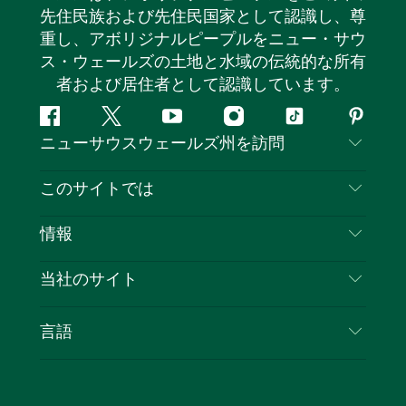
先住民族および先住民国家として認識し、尊
重し、アボリジナルピープルをニュー・サウ
ス・ウェールズの土地と水域の伝統的な所有
者および居住者として認識しています。
フ
ツ
ユ
イ
テ
ピ
ニューサウスウェールズ州を訪問
ェ
イ
ー
ン
ィ
ン
イ
ッ
チ
ス
ッ
タ
お問い合わせ
このサイトでは
ス
タ
ュ
タ
ク
レ
免責事項
ブ
ー
ー
グ
ト
ス
目的地
情報
ッ
ブ
ラ
ッ
ト
プライバシー
やるべきこと
ク
ム
ク
旅行情報
当社のサイト
クッキーに関する通知
ニューサウスウェールズ州のロードトリップ
ビジネスを登録する
利用規約
Sydney.com
イベント
言語
NSWでのビジネス
デスティネーション・ニュー・サウス・ウェール
宿泊施設
ニューサウスウェールズ州の教育
ズコーポレート
お得な情報