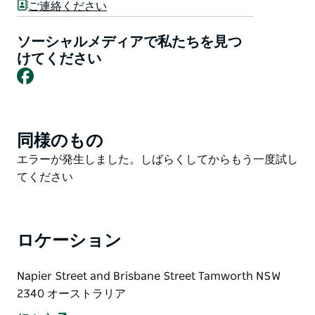
ご連絡ください
ンググリーン、快適な屋内スペース、手頃な価格の食
事、そしてフレンドリーなバーがあります。定期的なボ
ソーシャルメディアで私たちを見つ
ウリング大会、イベント、各種催しが開催され、カジュ
けてください
アルで親しみやすい雰囲気の中で、人々が集まり、くつ
Facebook
ろぎ、充実した時間を過ごすのに理想的な場所です。
同様のもの
Product
List
Product
エラーが発生しました。しばらくしてからもう一度試し
List
てください
ロケーション
Napier Street and Brisbane Street Tamworth NSW
2340 オーストラリア