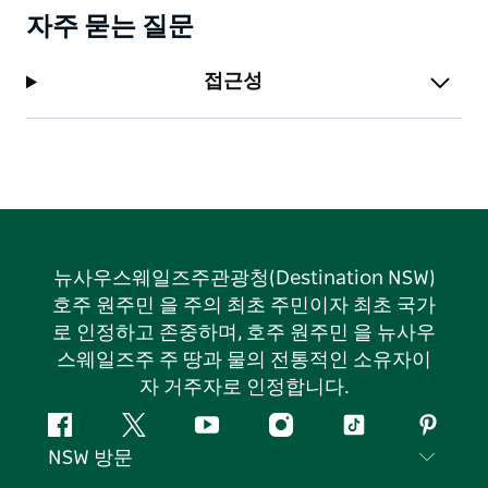
자주 묻는 질문
접근성
뉴사우스웨일즈주관광청(Destination NSW)
호주 원주민 을 주의 최초 주민이자 최초 국가
로 인정하고 존중하며, 호주 원주민 을 뉴사우
스웨일즈주 주 땅과 물의 전통적인 소유자이
자 거주자로 인정합니다.
페
지
유
인
틱
핀
NSW 방문
이
저
튜
스
톡
터