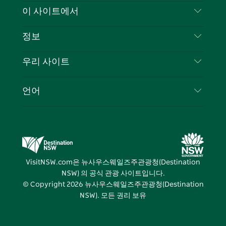
스
귀
브
타
레
문의하기
이 사이트에서
북
다
그
스
부인 성명
램
트
목적지
정보
은둔
할 일
여행 정보
우리 사이트
쿠키 고지
뉴사우스웨일즈주 로드 트립
귀하의 사업을 등록하세요
이용 약관
Sydney.com
이벤트
언어
뉴사우스웨일즈주 의 사업
뉴사우스웨일즈주관광청(Destination NSW) 기업
숙소
뉴사우스웨일즈주 의 교육
비즈니스 이벤트 뉴사우스웨일즈주
거래
뉴사우스웨일즈주관광청(Destination NSW) 미디
어 센터
VisitNSW.com은 뉴사우스웨일즈주관광청(Destination
비비드 시드니(Vivid Sydney)
NSW) 의 공식 관광 사이트입니다.
© Copyright
2026
뉴사우스웨일즈주관광청(Destination
NSW). 모든 권리 보유