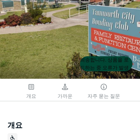
Product
Product
죄송합니다. 상품을 로
List
List
드하는 중 오류가 발생
했습니다. 나중에 다시
시도해 주세요.
개요
가까운
자주 묻는 질문
개요