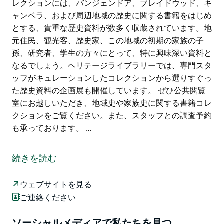
レクションには、バンジェンドア、ブレイドウッド、キ
ャンベラ、および周辺地域の歴史に関する書籍をはじめ
とする、貴重な歴史資料が数多く収蔵されています。地
元住民、観光客、歴史家、この地域の初期の家族の子
孫、研究者、学生の方々にとって、特に興味深い資料と
なるでしょう。ヘリテージライブラリーでは、専門スタ
ッフがキュレーションしたコレクションから選りすぐっ
た歴史資料の企画展も開催しています。 ぜひ公共閲覧
室にお越しいただき、地域史や家族史に関する書籍コレ
クションをご覧ください。また、スタッフとの調査予約
も承っております。 …
屋根の修繕工事のため、現在ヘリテージライブラリーは
一時的に閉館しております。工事は2026年6月中旬から
続きを読む
下旬に完了予定です。地域史に関するお問い合わせは、
スタッフまでご連絡ください。
ウェブサイトを見る
キャンベラ・パレラン地域史コレクションは、旧キャン
ご連絡ください
ベラ市議会議事堂（現フランク・パンガロ・ヘリテージ
ライブラリー）に移転しました。
ソーシャルメディアで私たちを見つ