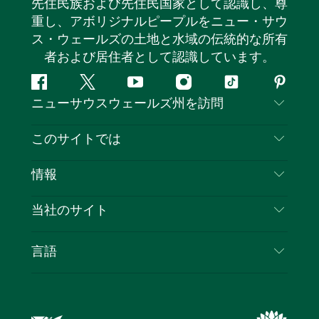
先住民族および先住民国家として認識し、尊
重し、アボリジナルピープルをニュー・サウ
ス・ウェールズの土地と水域の伝統的な所有
者および居住者として認識しています。
フ
ツ
ユ
イ
テ
ピ
ニューサウスウェールズ州を訪問
ェ
イ
ー
ン
ィ
ン
イ
ッ
チ
ス
ッ
タ
お問い合わせ
このサイトでは
ス
タ
ュ
タ
ク
レ
免責事項
ブ
ー
ー
グ
ト
ス
目的地
情報
ッ
ブ
ラ
ッ
ト
プライバシー
やるべきこと
ク
ム
ク
旅行情報
当社のサイト
クッキーに関する通知
ニューサウスウェールズ州のロードトリップ
ビジネスを登録する
利用規約
Sydney.com
イベント
言語
NSWでのビジネス
デスティネーション・ニュー・サウス・ウェール
宿泊施設
ニューサウスウェールズ州の教育
ズコーポレート
お得な情報
ビジネスイベントNSW