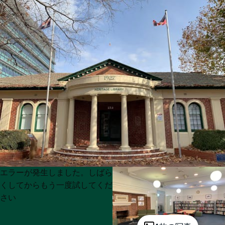
Product
Product
エラーが発生しました。しばら
List
List
くしてからもう一度試してくだ
さい