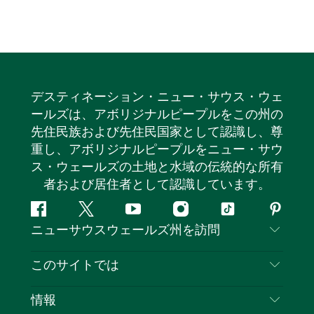
デスティネーション・ニュー・サウス・ウェ
ールズは、アボリジナルピープルをこの州の
先住民族および先住民国家として認識し、尊
重し、アボリジナルピープルをニュー・サウ
ス・ウェールズの土地と水域の伝統的な所有
者および居住者として認識しています。
フ
ツ
ユ
イ
テ
ピ
ニューサウスウェールズ州を訪問
ェ
イ
ー
ン
ィ
ン
イ
ッ
チ
ス
ッ
タ
お問い合わせ
このサイトでは
ス
タ
ュ
タ
ク
レ
免責事項
ブ
ー
ー
グ
ト
ス
目的地
情報
ッ
ブ
ラ
ッ
ト
プライバシー