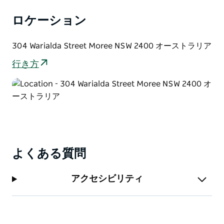
分、モリー市内中心部から徒歩 10 分です。モリー病院
ロケーション
までわずか 600 m です。
304 Warialda Street Moree NSW 2400 オーストラリア
行き方
よくある質問
アクセシビリティ