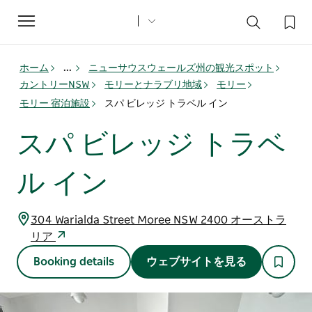
Toggle
navigation
ホーム
...
ニューサウスウェールズ州の観光スポット
カントリーNSW
モリーとナラブリ地域
モリー
モリー 宿泊施設
スパ ビレッジ トラベル イン
スパ ビレッジ トラベ
ル イン
304 Warialda Street Moree NSW 2400 オーストラ
リア
Booking details
ウェブサイトを見る