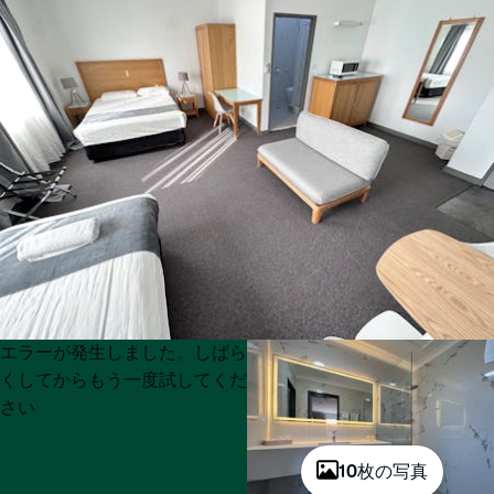
Product
Product
エラーが発生しました。しばら
List
List
くしてからもう一度試してくだ
さい
10枚の写真