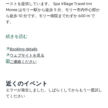
ーストを提供しています。 Spa Village Travel Inn
Moree はモリー駅から徒歩 5 分、モリー市内中心部か
ら徒歩 10 分です。モリー病院までわずか 600 m で
す。
プールを併設する改装済みのモーテルで、広々とした客
室とスイートを提供しています。モリー ホット スパ ア
続きを読む
ルテシアン アクアティック センターから徒歩わずか 2
分です。
Booking details
Spa Village Travel Inn の全客室にはエアコン、薄型テ
ウェブサイトを見る
レビ、小型冷蔵庫、紅茶/コーヒーメーカーが備わりま
ご連絡ください
す。各客室には 2022 年に新しく改装された専用バスル
ームがあります。
屋外エンターテイメント エリアではバーベキューを楽
近くのイベント
Product
しめます。共用ランドリー施設、無料 Wi-Fi 回線、無料
List
Product
エラーが発生しました。しばらくしてからもう一度試し
駐車場を利用できます。バーとレストランでは毎日コン
List
てください
チネンタル ブレックファーストを提供しています。
Spa Village Travel Inn Moree はモリー駅から徒歩 5