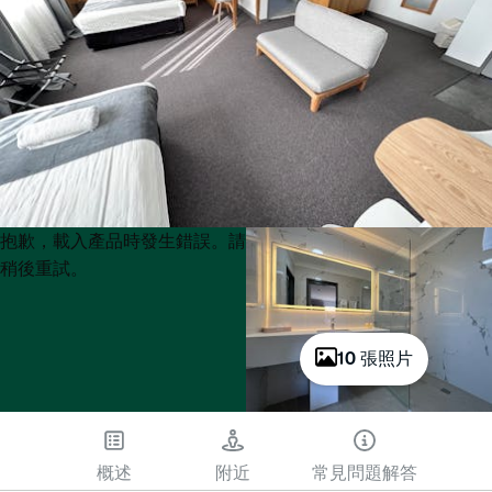
Product
Product
抱歉，載入產品時發生錯誤。請
List
List
稍後重試。
10 張照片
概述
附近
常見問題解答