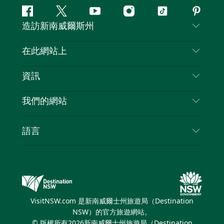
Facebook
嘰
Youtube
Instagram
抖
Pintere
造訪新南威爾斯州
嘰
音
喳
聯絡我們
在此網站上
喳
免責聲明
目的地
資訊
隱私
要做的事情
旅行資訊
Cookie 通知
我們的網站
新南威爾斯州公路旅行
列出您的業務
使用條款
Sydney.com
活動
語言
新南威爾斯的商業
新南威爾士州旅遊局（Destination NSW）企業網
住宿
新南威爾斯的教育
站​
優惠訊息
新南威爾斯商務活動
新南威爾士州旅遊局（Destination NSW）媒體中
VisitNSW.com 是新南威爾士州旅遊局（Destination
心
NSW）的官方旅遊網站。
繽紛悉尼燈光音樂節
© 版權所有
2026
新南威爾士州旅遊局（Destination