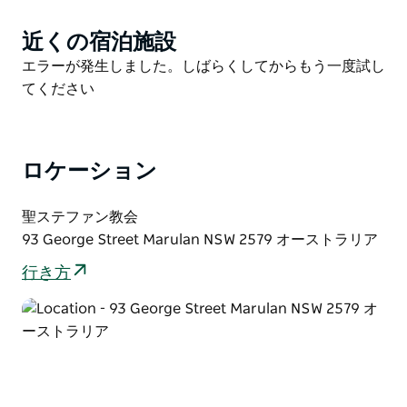
本を持ってきて、新しい本を手に入れましょう!
マルランのジョージ ストリートにあるセント スティー
近くの宿泊施設
Product
ブンス教会で、毎月第 2 土曜日と第 4 土曜日に開かれ
List
Product
エラーが発生しました。しばらくしてからもう一度試し
ます。
List
てください
ロケーション
聖ステファン教会
93 George Street Marulan NSW 2579 オーストラリア
行き方