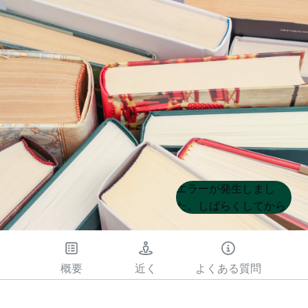
Product
Product
エラーが発生しまし
List
List
た。しばらくしてから
もう一度試してくださ
い
概要
近く
よくある質問