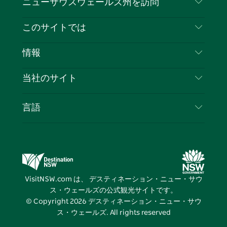
ニューサウスウェールズ州を訪問
ェ
イ
ー
ン
ィ
ン
イ
ッ
チ
ス
ッ
タ
お問い合わせ
このサイトでは
ス
タ
ュ
タ
ク
レ
免責事項
ブ
ー
ー
グ
ト
ス
目的地
情報
ッ
ブ
ラ
ッ
ト
プライバシー
やるべきこと
ク
ム
ク
旅行情報
当社のサイト
クッキーに関する通知
ニューサウスウェールズ州のロードトリップ
ビジネスを登録する
利用規約
Sydney.com
イベント
言語
NSWでのビジネス
デスティネーション・ニュー・サウス・ウェール
宿泊施設
ニューサウスウェールズ州の教育
ズコーポレート
お得な情報
ビジネスイベントNSW
デスティネーション・ニュー・サウス・ウェール
VisitNSW.com は、 デスティネーション・ニュー・サウ
ズメディアセンター
ス・ウェールズの公式観光サイトです。
ビビッド・シドニー
© Copyright
2026
デスティネーション・ニュー・サウ
ス・ウェールズ. All rights reserved