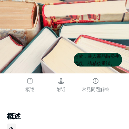
Product
Product
抱歉，載入產品時發生
List
List
錯誤。請稍後重試。
概述
附近
常見問題解答
概述