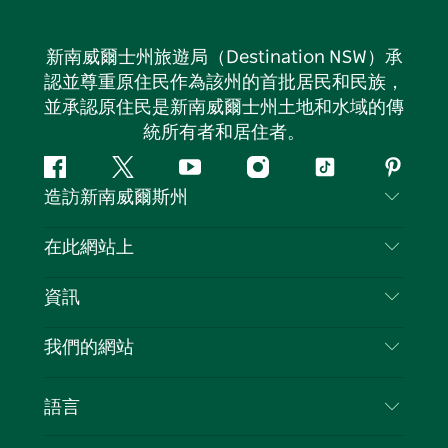
新南威爾士州旅遊局（Destination NSW）承
認並尊重原住民作為該州的首批居民和民族，
並承認原住民是新南威爾士州土地和水域的傳
統所有者和居住者。
Facebook
嘰
Youtube
Instagram
抖
Pintere
造訪新南威爾斯州
嘰
音
喳
聯絡我們
在此網站上
喳
免責聲明
目的地
資訊
隱私
要做的事情
旅行資訊
Cookie 通知
我們的網站
新南威爾斯州公路旅行
列出您的業務
使用條款
Sydney.com
活動
語言
新南威爾斯的商業
新南威爾士州旅遊局（Destination NSW）企業網
住宿