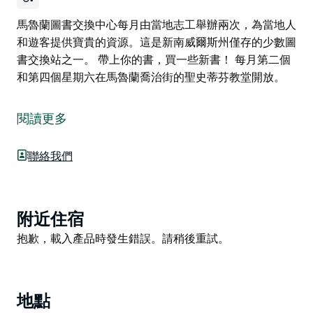
馬魯蘭圖書交換中心每月由當地志工舉辦兩次，為當地人
和遊客提供寶貴的資源。這是新南威爾斯州僅存的少數圖
書交換站之一。 帶上你的書，買一些新書！ 每月第二個
和第四個星期六在馬魯蘭喬治街的聖史蒂芬教堂開放。
馬魯蘭圖書交換中心每月由當地志工舉辦兩次，為當地人
和遊客提供寶貴的資源。這是新南威爾斯州僅存的少數圖
閱讀更多
書交換站之一。
帶上你的書，買一些新書！
聯絡我們
每月第二個和第四個星期六在馬魯蘭喬治街的聖史蒂芬教
堂開放。
Product
附近住宿
List
Product
抱歉，載入產品時發生錯誤。請稍後重試。
List
地點