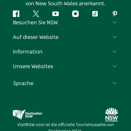
von New South Wales anerkannt.
Facebook
Twitter
YouTube
Instagram
TikTok
Pintere
Besuchen Sie NSW
Kontaktieren Sie uns
Auf dieser Website
Haftungsausschluss
Reiseziele
Information
Datenschutz
Aktivitäten
Reiseinformationen
Unsere Websites
Cookie-Hinweis
Roadtrips in New South Wales
Tragen Sie Ihr Unternehmen ein
Nutzungsbedingungen
Sydney.com
Veranstaltungen
Sprache
Unternehmen in NSW
Destination NSW Corporate
Unterkunft
Bildung in New South Wales
Geschäftsveranstaltungen in New South Wales
Angebote
Destination NSW Medienzentrum
Vivid Sydney
VisitNSW.com ist die offizielle Tourismusseite von