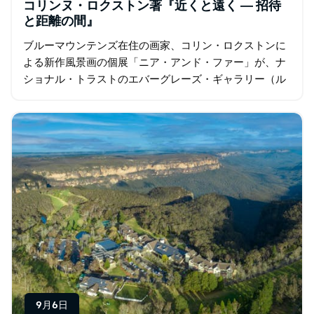
コリンヌ・ロクストン著『近くと遠く ― 招待
と距離の間』
ブルーマウンテンズ在住の画家、コリン・ロクストンに
よる新作風景画の個展「ニア・アンド・ファー」が、ナ
ショナル・トラストのエバーグレーズ・ギャラリー（ル
ーラ）で開催されます。オーストラリアの風景に映る
光…
9月6日