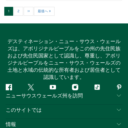
てくれる特別なひとときをお楽しみください…
1
2
››
最後へ »
デスティネーション・ニュー・サウス・ウェール
ズは、アボリジナルピープルをこの州の先住民族
および先住民国家として認識し、尊重し、アボリ
ジナルピープルをニュー・サウス・ウェールズの
土地と水域の伝統的な所有者および居住者として
認識しています。
フ
ツ
ユ
イ
テ
ピ
ニューサウスウェールズ州を訪問
ェ
イ
ー
ン
ィ
ン
イ
ッ
チ
ス
ッ
タ
お問い合わせ
このサイトでは
ス
タ
ュ
タ
ク
レ
免責事項
ブ
ー
ー
グ
ト
ス
目的地
情報
ッ
ブ
ラ
ッ
ト