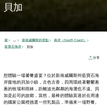
貝加
家
新南威爾斯的景點
南岸（South Coast）
...
藍寶石海岸
貝加
分享
想體驗一場饕餮盛宴？位於新南威爾斯州藍寶石海
岸腹地的貝加小鎮，古色古香，四周環繞著鬱鬱蔥
蔥的牧場和雨林，距離波光粼粼的海灘也不遠。貝
加是起司的故鄉，當然，最棒的體驗莫過於在周邊
的國家公園裡挑選一些乳製品，準備來一場野餐。