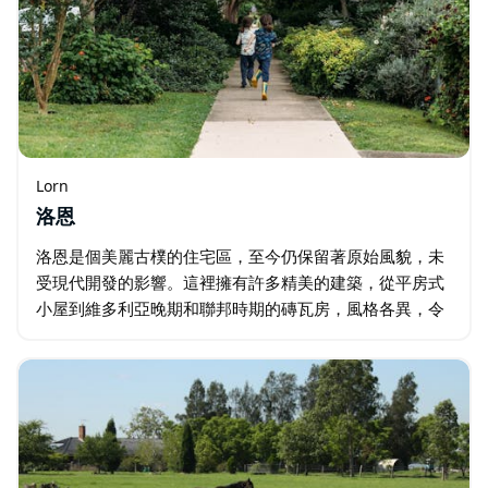
Lorn
洛恩
洛恩是個美麗古樸的住宅區，至今仍保留著原始風貌，未
受現代開發的影響。這裡擁有許多精美的建築，從平房式
小屋到維多利亞晚期和聯邦時期的磚瓦房，風格各異，令
人嘆為觀止。 綠樹成蔭，為寬闊的街道帶來陣陣涼意。每
到時節…