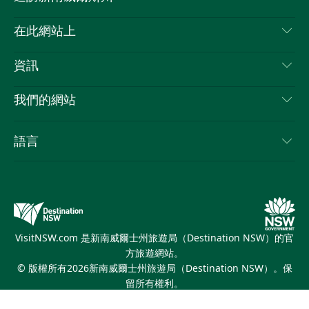
嘰
音
喳
聯絡我們
在此網站上
喳
免責聲明
目的地
資訊
隱私
要做的事情
旅行資訊
Cookie 通知
我們的網站
新南威爾斯州公路旅行
列出您的業務
使用條款
Sydney.com
活動
語言
新南威爾斯的商業
新南威爾士州旅遊局（Destination NSW）企業網站​
住宿
新南威爾斯的教育
新南威爾斯商務活動
優惠訊息
新南威爾士州旅遊局（Destination NSW）媒體中心
繽紛悉尼燈光音樂節
VisitNSW.com 是新南威爾士州旅遊局（Destination NSW）的官
方旅遊網站。
© 版權所有
2026
新南威爾士州旅遊局（Destination NSW）。保
留所有權利。