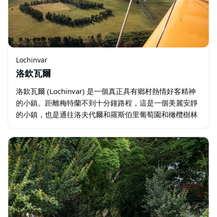
Lochinvar
洛欽瓦爾
洛欽瓦爾 (Lochinvar) 是一個真正具有鄉村熱情好客精神
的小鎮。距離梅特蘭不到十分鐘路程，這是一個美麗安靜
的小鎮，也是通往洛夫代爾和羅斯伯里葡萄園和橄欖樹林
區的門戶。 前往著名的鄉村百貨商店 Airds of
Lochinvar…