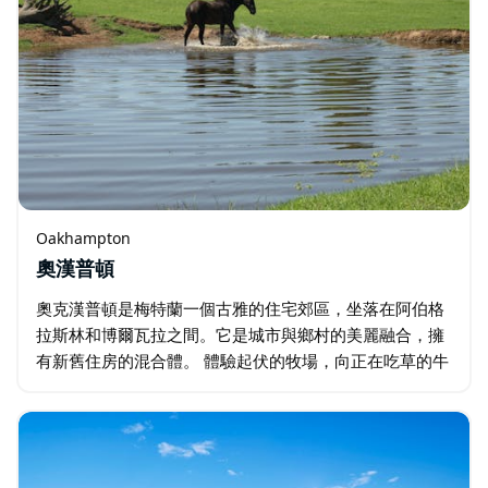
Oakhampton
奧漢普頓
奧克漢普頓是梅特蘭一個古雅的住宅郊區，坐落在阿伯格
拉斯林和博爾瓦拉之間。它是城市與鄉村的美麗融合，擁
有新舊住房的混合體。 體驗起伏的牧場，向正在吃草的牛
群揮手致意，並在距離壯麗的亨特河 (Hunter River)…