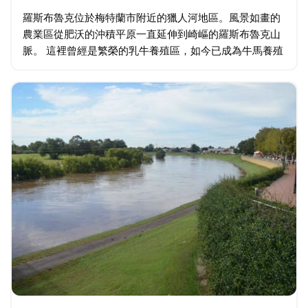
羅斯布魯克位於梅特蘭市附近的獵人河地區。風景如畫的
農業區從肥沃的沖積平原一直延伸到崎嶇的羅斯布魯克山
脈。 這裡曾經是繁榮的乳牛養殖區，如今已成為牛馬養殖
的家。您可以享受騎馬、品酒、葡萄園和鄉村小屋住宿的
樂趣。