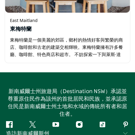
East Maitland
東梅特蘭
東梅特蘭是一個美麗的郊區，鄉村的熱情好客與繁榮的商
店、咖啡館和古老的建築交相輝映。東梅特蘭擁有許多餐
廳、咖啡館、特色商店和超市。 不妨探索一下與萊斯·達
西相關的景點；這位勇敢的19歲拳擊手曾是全國的偶像，
在1909年至1916年間…
新南威爾士州旅遊局（Destination NSW）承認並
尊重原住民作為該州的首批居民和民族，並承認原
住民是新南威爾士州土地和水域的傳統所有者和居
住者。
Facebook
嘰
Youtube
Instagram
抖
Pint
造訪新南威爾斯州