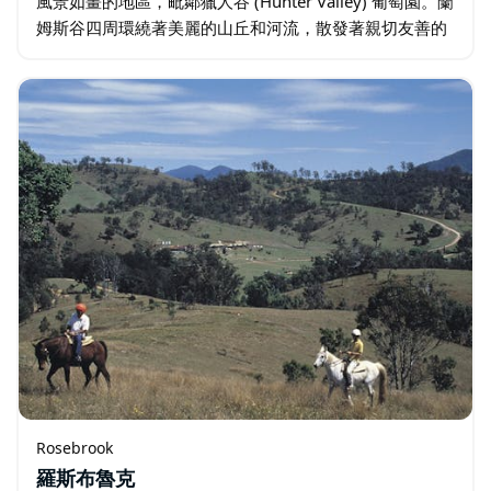
風景如畫的地區，毗鄰獵人谷 (Hunter Valley) 葡萄園。蘭
姆斯谷四周環繞著美麗的山丘和河流，散發著親切友善的
鄉村魅力。 無論您是陶醉於如畫的風景…
Rosebrook
羅斯布魯克