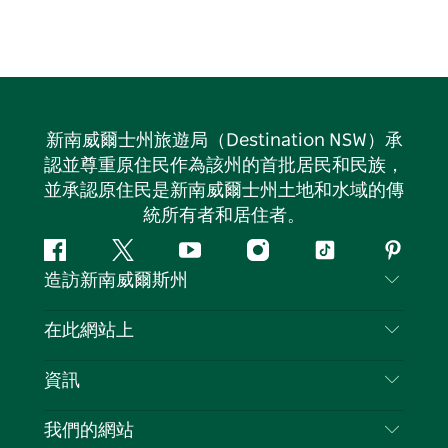
新南威爾士州旅遊局（Destination NSW）承
認並尊重原住民作為該州的首批居民和民族，
並承認原住民是新南威爾士州土地和水域的傳
統所有者和居住者。
Facebook
嘰
Youtube
Instagram
抖
Pintere
造訪新南威爾斯州
嘰
音
喳
聯絡我們
在此網站上
喳
免責聲明
目的地
資訊
隱私
要做的事情
旅行資訊
Cookie 通知
我們的網站
新南威爾斯州公路旅行