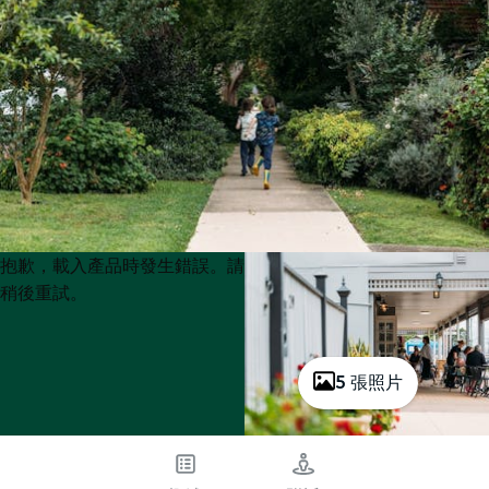
Product
Product
抱歉，載入產品時發生錯誤。請
List
List
稍後重試。
5 張照片