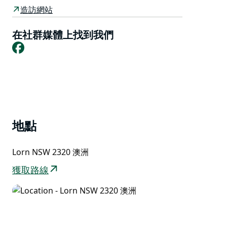
人嘆為觀止。
造訪網站
綠樹成蔭，為寬闊的街道帶來陣陣涼意。每到時節，盛開
的藍花楹和飄落的花朵便會為街道增添一抹亮麗的色彩，
在社群媒體上找到我們
Facebook
構成一幅令人難忘的畫卷。
沿著洛恩的古蹟步道漫步，感受寧靜祥和的氛圍，在洛恩
歷史悠久的咖啡館裡，與家人朋友一起享用美食和咖啡。
地點
Lorn NSW 2320 澳洲
獲取路線