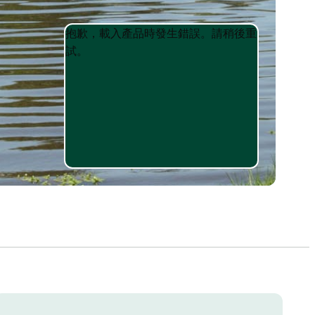
Product
Product
抱歉，載入產品時發生錯誤。請稍後重
List
List
試。