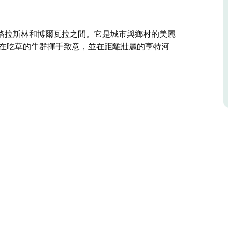
格拉斯林和博爾瓦拉之間。它是城市與鄉村的美麗
正在吃草的牛群揮手致意，並在距離壯麗的亨特河
格拉斯林和博爾瓦拉之間。它是城市與鄉村的美麗
特河 (Hunter River) 河岸數米之遙的美