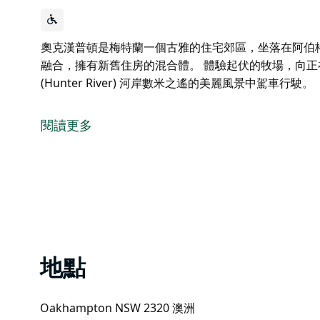
奧克漢普頓是梅特蘭一個古雅的住宅郊區，坐落在阿伯
融合，擁有新舊住房的混合體。 體驗起伏的牧場，向
(Hunter River) 河岸數米之遙的美麗風景中駕車行駛。
奧克漢普頓是梅特蘭一個古雅的住宅郊區，坐落在阿伯
融合，擁有新舊住房的混合體。
閱讀更多
體驗起伏的牧場，向正在吃草的牛群揮手致意，並在距離壯麗的亨
麗風景中駕車行駛。
地點
Oakhampton NSW 2320 澳洲