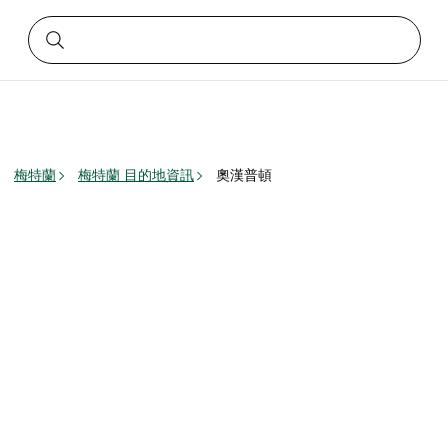
梅特蘭
梅特蘭 目的地資訊
奧漢普頓