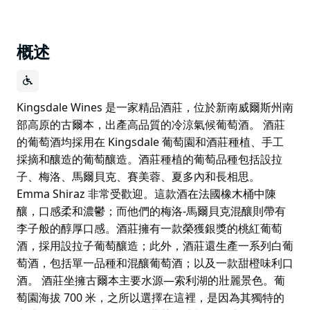
概述
Kingsdale Wines 是一家精品酒莊，位於新南威爾斯州南
部高原的古爾本，出產高品質的冷涼氣候葡萄酒。 酒莊
的葡萄酒均採用在 Kingsdale 葡萄園和酒莊種植、手工
採摘和釀造的葡萄釀造。酒莊種植的葡萄品種包括設拉
子、梅洛、馬爾貝克、賽美蓉、夏多內和長相思。
Emma Shiraz 非常受歡迎。這款酒在法國橡木桶中陳
釀，口感柔和濃鬱；而他們的梅洛-馬爾貝克混釀則帶有
李子般的醇厚口感。酒莊擁有一款榮獲銀獎的桃紅葡萄
酒，採用設拉子葡萄釀造；此外，酒莊還生產一系列白葡
萄酒，包括單一品種和混釀葡萄酒；以及一款甜橙味利口
酒。 酒莊坐擁古爾本主要水源—索利湖的壯麗景色。葡
萄園海拔 700 米，之所以選擇在這裡，是因為其獨特的