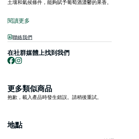
土壤和氣候條件，能夠賦予葡萄酒濃鬱的果香。
Kingsdale Wines 是一家精品酒莊，位於新南威爾斯州南
部高原的古爾本，出產高品質的冷涼氣候葡萄酒。
閱讀更多
酒莊的葡萄酒均採用在 Kingsdale 葡萄園和酒莊種植、
手工採摘和釀造的葡萄釀造。酒莊種植的葡萄品種包括設
聯絡我們
拉子、梅洛、馬爾貝克、賽美蓉、夏多內和長相思。
Emma Shiraz 非常受歡迎。這款酒在法國橡木桶中陳
在社群媒體上找到我們
Facebook
Instagram
釀，口感柔和濃鬱；而他們的梅洛-馬爾貝克混釀則帶有
李子般的醇厚口感。酒莊擁有一款榮獲銀獎的桃紅葡萄
酒，採用設拉子葡萄釀造；此外，酒莊還生產一系列白葡
萄酒，包括單一品種和混釀葡萄酒；以及一款甜橙味利口
Product
更多類似商品
酒。
List
Product
抱歉，載入產品時發生錯誤。請稍後重試。
酒莊坐擁古爾本主要水源—索利湖的壯麗景色。葡萄園海
List
拔 700 米，之所以選擇在這裡，是因為其獨特的土壤和
氣候條件，能夠賦予葡萄酒濃鬱的果香。
地點