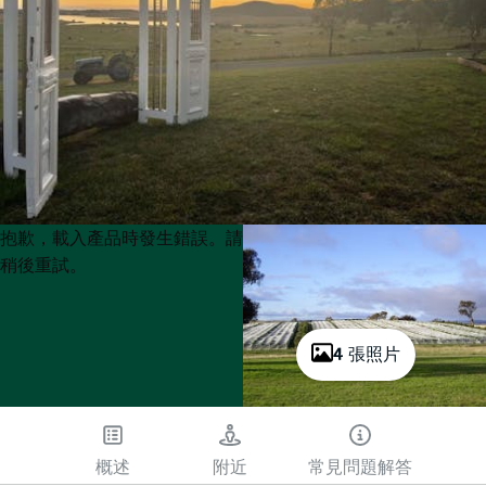
Product
Product
抱歉，載入產品時發生錯誤。請
List
List
稍後重試。
4 張照片
概述
附近
常見問題解答