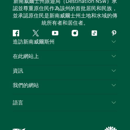
新南威爾士州旅遊局（Destination NSW）承
認並尊重原住民作為該州的首批居民和民族，
並承認原住民是新南威爾士州土地和水域的傳
統所有者和居住者。
Facebook
嘰
Youtube
Instagram
抖
Pintere
造訪新南威爾斯州
嘰
音
喳
聯絡我們
在此網站上
喳
免責聲明
目的地
資訊
隱私
要做的事情
旅行資訊
Cookie 通知
我們的網站
新南威爾斯州公路旅行
列出您的業務
使用條款
Sydney.com
活動
語言
新南威爾斯的商業
新南威爾士州旅遊局（Destination NSW）企業網
住宿
新南威爾斯的教育
站​
優惠訊息
新南威爾斯商務活動