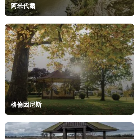
阿米代爾
格倫因尼斯