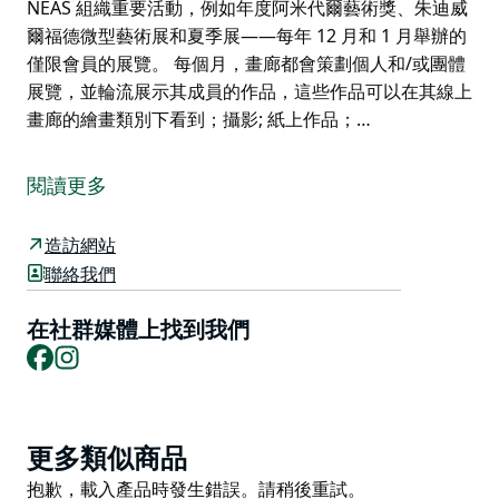
NEAS 組織重要活動，例如年度阿米代爾藝術獎、朱迪威
爾福德微型藝術展和夏季展——每年 12 月和 1 月舉辦的
僅限會員的展覽。 每個月，畫廊都會策劃個人和/或團體
展覽，並輪流展示其成員的作品，這些作品可以在其線上
畫廊的繪畫類別下看到；攝影; 紙上作品；…
阿米代爾美術館是一個地區社區美術館。
阿米代爾美術館為當地知名藝術家和新興藝術家提供了一
閱讀更多
個獨特的平台，讓他們在阿米代爾最著名的地點之一展示
他們的作品。您可以在他們的藝術家簡介中找到有關他們
造訪網站
的一些藝術家的更多資訊。
聯絡我們
畫廊致力於培養和支持新英格蘭地區藝術界的創造力，並
在社群媒體上找到我們
舉辦各種展覽，包括原創繪畫、素描、攝影、版畫、紡織
Facebook
Instagram
品、雕塑、陶瓷和珠寶。
畫廊也是舉辦研討會、小組活動和活動的溫馨、輕鬆的場
所。
Product
更多類似商品
它位於阿米代爾 (Armidale) 購物區中心的比爾迪街
List
Product
抱歉，載入產品時發生錯誤。請稍後重試。
(Beardy Street)，交通便利，遊客可輕鬆前往。