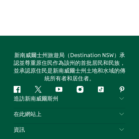
新南威爾士州旅遊局（Destination NSW）承
認並尊重原住民作為該州的首批居民和民族，
並承認原住民是新南威爾士州土地和水域的傳
統所有者和居住者。
Facebook
嘰
Youtube
Instagram
抖
Pintere
造訪新南威爾斯州
嘰
音
喳
聯絡我們
在此網站上
喳
免責聲明
目的地
資訊
隱私
要做的事情