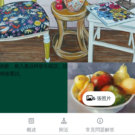
Product
Product
抱歉，載入產品時發生錯誤。請
List
List
稍後重試。
6 張照片
概述
附近
常見問題解答