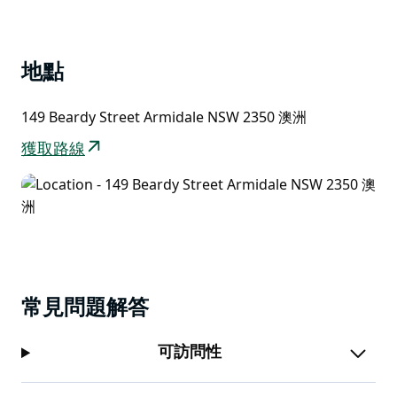
List
阿米代爾美術館由新英格蘭藝術協會 (NEAS) 管理，這是
一個非營利社區組織，致力於培養新英格蘭藝術界的創造
地點
力。
NEAS 組織重要活動，例如年度阿米代爾藝術獎、朱迪威
149 Beardy Street Armidale NSW 2350 澳洲
爾福德微型藝術展和夏季展——每年 12 月和 1 月舉辦的
僅限會員的展覽。
獲取路線
每個月，畫廊都會策劃個人和/或團體展覽，並輪流展示
其成員的作品，這些作品可以在其線上畫廊的繪畫類別下
看到；攝影; 紙上作品； 以及工藝美術和雕塑。
常見問題解答
可訪問性