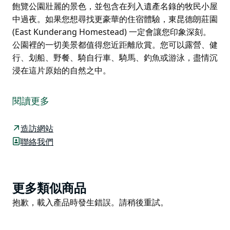
飽覽公園壯麗的景色，並包含在列入遺產名錄的牧民小屋
中過夜。如果您想尋找更豪華的住宿體驗，東昆德朗莊園
(East Kunderang Homestead) 一定會讓您印象深刻。
公園裡的一切美景都值得您近距離欣賞。您可以露營、健
行、划船、野餐、騎自行車、騎馬、釣魚或游泳，盡情沉
浸在這片原始的自然之中。
奧克斯利野河國家公園是澳洲岡瓦納雨林世界遺產區的一
部分，擁有稀有的旱生雨林、壯麗的峽谷和瀑布、廣闊的
閱讀更多
荒野、奔騰的河流以及種類繁多的野生動物。沿著瀑布之
路 (Waterfall Way) 自駕遊覽是最佳選擇。
造訪網站
您可以探索阿普斯利麥克利峽谷 (Apsley Macleay
聯絡我們
Gorges)，這是澳洲最大的峽谷系統之一，擁有令人嘆為
觀止的山脊景觀；還可以參觀沃洛蒙比瀑布
(Wollomombi)，這是新南威爾斯州最高的瀑布，定能讓
Product
更多類似商品
您精神煥發。健行愛好者一定會喜歡綠谷步道 (Green
List
Product
抱歉，載入產品時發生錯誤。請稍後重試。
Gully) 多日健行之旅，這條路線可以飽覽公園壯麗的景
List
色，並包含在列入遺產名錄的牧民小屋中過夜。如果您想
尋找更豪華的住宿體驗，東昆德朗莊園 (East