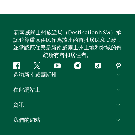
新南威爾士州旅遊局（Destination NSW）承
認並尊重原住民作為該州的首批居民和民族，
並承認原住民是新南威爾士州土地和水域的傳
統所有者和居住者。
Facebook
嘰
Youtube
Instagram
抖
Pintere
造訪新南威爾斯州
嘰
音
喳
聯絡我們
在此網站上
喳
免責聲明
目的地
資訊
隱私
要做的事情
旅行資訊
Cookie 通知
我們的網站
新南威爾斯州公路旅行
列出您的業務
使用條款
Sydney.com