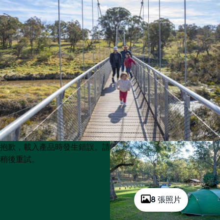
Product
Product
抱歉，載入產品時發生錯誤。請
List
List
稍後重試。
8 張照片