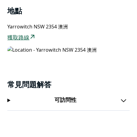
Kunderang Homestead) 一定會讓您印象深刻。
地點
公園裡的一切美景都值得您近距離欣賞。您可以露營、健
行、划船、野餐、騎自行車、騎馬、釣魚或游泳，盡情沉
Yarrowitch NSW 2354 澳洲
浸在這片原始的自然之中。
獲取路線
常見問題解答
可訪問性