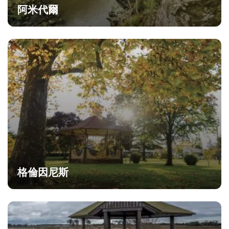
阿米代爾
格倫因尼斯