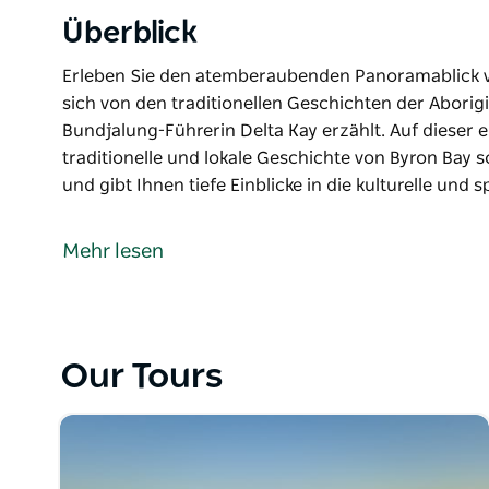
Überblick
Erleben Sie den atemberaubenden Panoramablick 
sich von den traditionellen Geschichten der Aborigi
Bundjalung-Führerin Delta Kay erzählt. Auf dieser e
traditionelle und lokale Geschichte von Byron Bay
und gibt Ihnen tiefe Einblicke in die kulturelle und 
Erleben Sie den atemberaubenden Panoramablick 
sich von den traditionellen Geschichten der Aborigi
Mehr lesen
Bundjalung-Führerin Delta Kay erzählt.
Auf dieser einstündigen Tour vermittelt Delta Ihnen
Byron Bay sowie eindrucksvolle Traumzeitgeschichten
kulturelle und spirituelle Bedeutung der umliegend
Our Tours
Sie haben die Möglichkeit, etwas Bundjalung-Sprac
einheimische Wildtiere wie Delfine, Schildkröten u