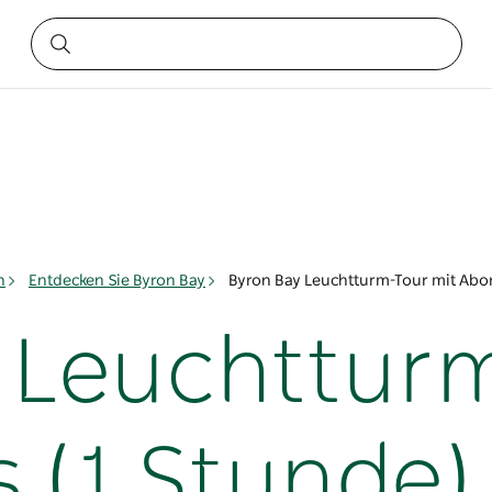
n
Entdecken Sie Byron Bay
Byron Bay Leuchtturm-Tour mit Abor
 Leuchtturm
 (1 Stunde)