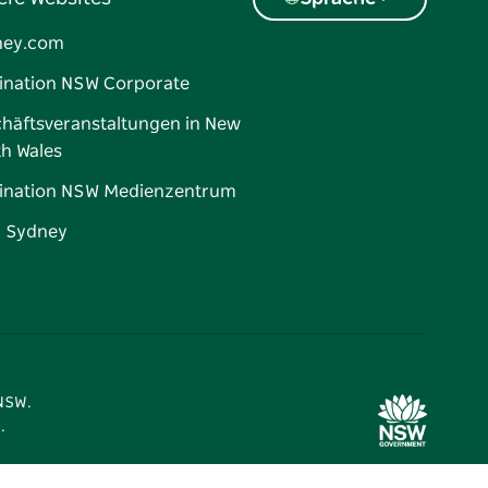
ney.com
ination NSW Corporate
häftsveranstaltungen in New
h Wales
ination NSW Medienzentrum
d Sydney
 NSW.
.