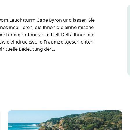
vom Leuchtturm Cape Byron und lassen Sie
nes inspirieren, die Ihnen die einheimische
instündigen Tour vermittelt Delta Ihnen die
 sowie eindrucksvolle Traumzeitgeschichten
spirituelle Bedeutung der…
vom Leuchtturm Cape Byron und lassen Sie
nes inspirieren, die Ihnen die einheimische
 die traditionelle und lokale Geschichte von
 und gibt Ihnen tiefe Einblicke in die
en Landschaft.
he zu lernen, und mit etwas Glück können wir
nd Seeadler beobachten.