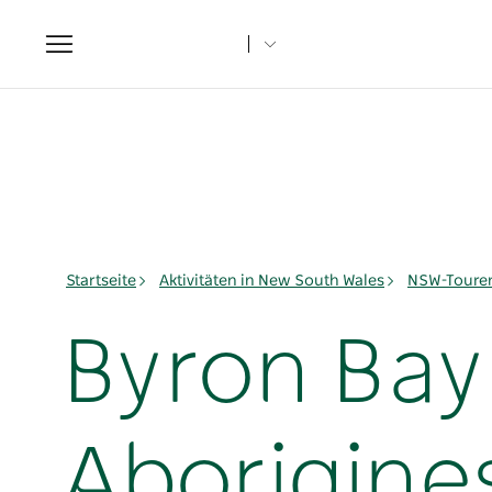
Toggle
navigation
Startseite
Aktivitäten in New South Wales
NSW-Toure
Byron Bay
Aborigines