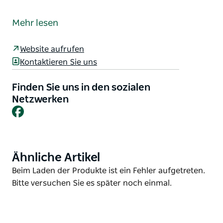
In einer Postkarten-Kulisse serviert das River Café
großartiges Essen mit Blick auf den wunderschönen
Mehr lesen
Clyde River. Genießen Sie Ihr Frühstück oder
Mittagessen auf der Terrasse, während Sie den
Website aufrufen
vorbeiziehenden Booten zuschauen, oder
Kontaktieren Sie uns
schnappen Sie sich Ihre Angelrute und etwas zum
Mitnehmen und machen Sie ein Picknick am
Finden Sie uns in den sozialen
Flussufer im angrenzenden Naturschutzgebiet.
Netzwerken
Facebook
Ähnliche Artikel
Product
List
Product
Beim Laden der Produkte ist ein Fehler aufgetreten.
List
Bitte versuchen Sie es später noch einmal.