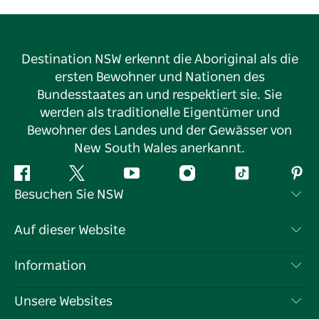
Destination NSW erkennt die Aboriginal als die
ersten Bewohner und Nationen des
Bundesstaates an und respektiert sie. Sie
werden als traditionelle Eigentümer und
Bewohner des Landes und der Gewässer von
New South Wales anerkannt.
Facebook
Twitter
YouTube
Instagram
TikTok
Pint
Besuchen Sie NSW
Kontaktieren Sie uns
Auf dieser Website
Haftungsausschluss
Reiseziele
Information
Datenschutz
Aktivitäten
Reiseinformationen
Unsere Websites
Cookie-Hinweis
Roadtrips in New South Wales