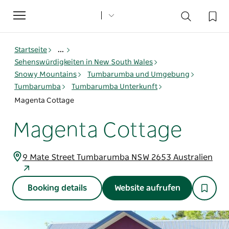
Toggle
navigation
Startseite
...
Sehenswürdigkeiten in New South Wales
Snowy Mountains
Tumbarumba und Umgebung
Tumbarumba
Tumbarumba Unterkunft
Magenta Cottage
Magenta Cottage
9 Mate Street Tumbarumba NSW 2653 Australien
Booking details
Website aufrufen