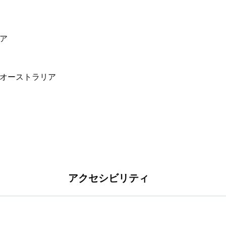
位置し、ワガワガから1時間強、キャンベラまで3
。
リア
アクセシビリティ