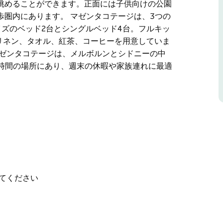
眺めることができます。正面には子供向けの公園
圏内にあります。 マゼンタコテージは、3つの
ズのベッド2台とシングルベッド4台。フルキッ
リネン、タオル、紅茶、コーヒーを用意していま
マゼンタコテージは、メルボルンとシドニーの中
3時間の場所にあり、週末の休暇や家族連れに最適
れたタンバランバの中心部に位置し、ショッピン
すぐです。
の庭園があり、花を摘んで平和を楽しむことがで
りのコテージがあり、美しい景色を眺めることが
、プール、ギャラリー、カフェが徒歩圏内にあり
宿泊できます。クイーンサイズのベッド2台とシ
てください
つのバスルーム。
います。あなたが楽しむためのたくさんのゲーム