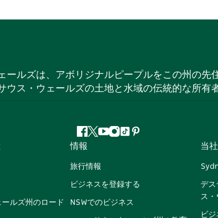
ェールズは、アボリジナルピープルをこの州の先
サウス・ウェールズの土地と水域の伝統的な所有
フ
ツ
ユ
イ
テ
ピ
は
情報
当社
ェ
イ
ー
ン
ィ
ン
イ
ッ
チ
ス
ッ
タ
旅行情報
Syd
ス
タ
ュ
タ
ク
レ
ビジネスを登録する
デス
ブ
ー
ー
グ
ト
ス
ス・
ッ
ブ
ラ
ッ
ト
ェールズ州のロード
NSWでのビジネス
ク
ム
ク
ビジ