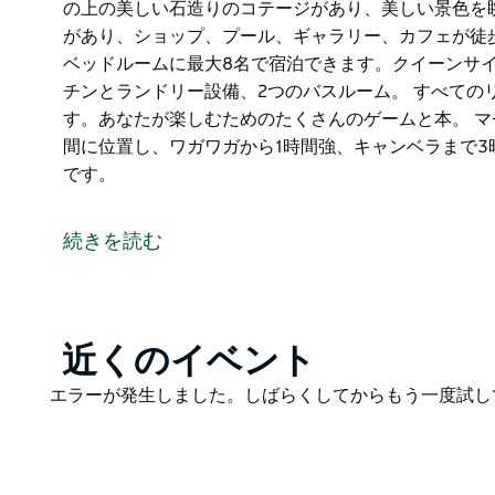
の上の美しい石造りのコテージがあり、美しい景色を
があり、ショップ、プール、ギャラリー、カフェが徒歩
ベッドルームに最大8名で宿泊できます。クイーンサイ
チンとランドリー設備、2つのバスルーム。 すべての
す。あなたが楽しむためのたくさんのゲームと本。 
間に位置し、ワガワガから1時間強、キャンベラまで
です。
マゼンタコテージは、美しい緑地、牛のいる畑に囲ま
グ、食事、ギャラリーのメインストリートまで歩いて
続きを読む
宿泊施設には版築本館と共有するカントリースタイル
きます。宿泊施設の裏側には牛と丘の上の美しい石造
できます。正面には子供向けの公園があり、ショップ
ます。
Product
近くのイベント
List
マゼンタコテージは、3つのベッドルームに最大8名で
Product
エラーが発生しました。しばらくしてからもう一度試し
ングルベッド4台。フルキッチンとランドリー設備、2
List
すべてのリネン、タオル、紅茶、コーヒーを用意して
と本。