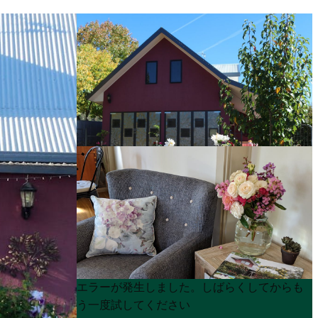
Product
Product
エラーが発生しました。しばらくしてからも
List
List
う一度試してください