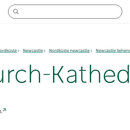
ordküste
Newcastle
Nordküste newcastle
Newcastle Sehen
urch-Kathed
n