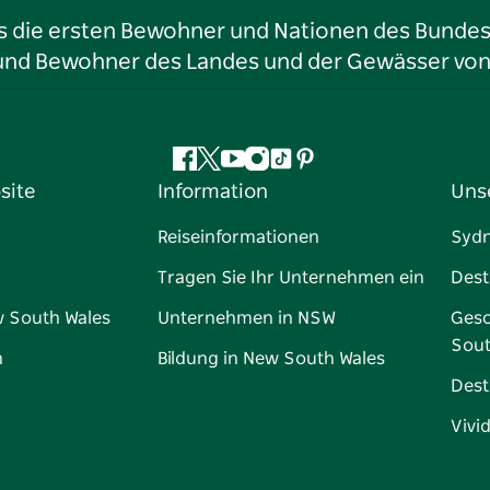
ls die ersten Bewohner und Nationen des Bundess
r und Bewohner des Landes und der Gewässer vo
Facebook
Twitter
YouTube
Instagram
TikTok
Pinterest
site
Information
Uns
Reiseinformationen
Syd
Tragen Sie Ihr Unternehmen ein
Dest
w South Wales
Unternehmen in NSW
Gesc
Sout
n
Bildung in New South Wales
Dest
Vivi