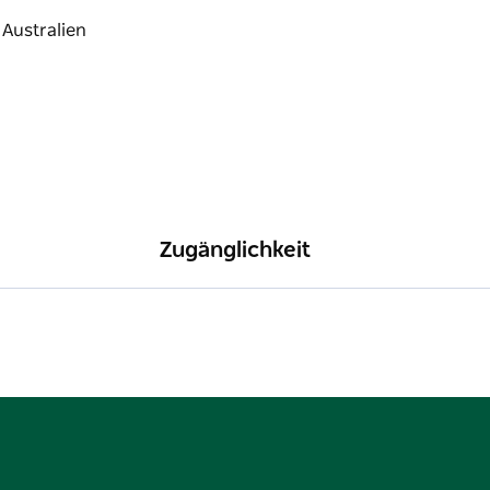
ionstafeln oder entspannen Sie sich einfach
er ruhigen Grünanlage aus. Kathedrale und
es Erlebnis, das Architektur, Geschichte und
Zugänglichkeit