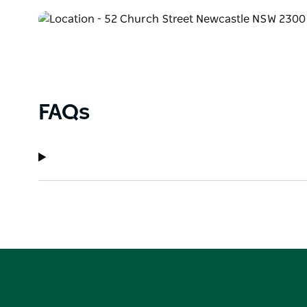
entdecken Sie historische Grabsteine und Informat
und genießen Sie den Blick auf den Hafen von dies
Kathedralenpark bieten gemeinsam ein vielschichtig
friedliche Natur im Herzen von Newcastle vereint.
FAQs