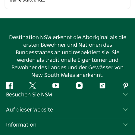
Jahre statt und…
Destination NSW erkennt die Aboriginal als die
ersten Bewohner und Nationen des
Bundesstaates an und respektiert sie. Sie
werden als traditionelle Eigentümer und
Bewohner des Landes und der Gewässer von
New South Wales anerkannt.
Facebook
Twitter
YouTube
Instagram
TikTok
Pint
Besuchen Sie NSW
Kontaktieren Sie uns
Auf dieser Website
Haftungsausschluss
Reiseziele
Information
Datenschutz
Aktivitäten