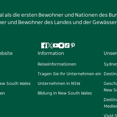
l als die ersten Bewohner und Nationen des Bun
tümer und Bewohner des Landes und der Gewässer
Facebook
Twitter
YouTube
Instagram
TikTok
Pinterest
ebsite
Information
Unser
Reiseinformationen
Sydne
Tragen Sie Ihr Unternehmen ein
Destin
New South Wales
Unternehmen in NSW
Geschä
New S
gen
Bildung in New South Wales
Destin
Medie
Vivid 