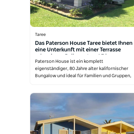
Taree
Das Paterson House Taree bietet Ihnen
eine Unterkunft mit einer Terrasse
oder einem Balkon, etwa 1,7 km vom
Paterson House ist ein komplett
Strand Taree entfernt
eigenständiger, 80 Jahre alter kalifornischer
Bungalow und ideal für Familien und Gruppen,
…