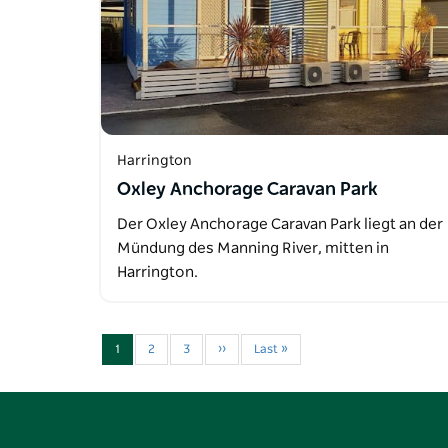
Harrington
Oxley Anchorage Caravan Park
Der Oxley Anchorage Caravan Park liegt an der
Mündung des Manning River, mitten in
Harrington.
1
2
3
››
Last »