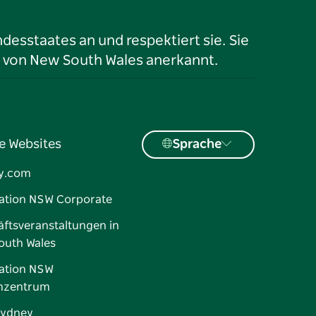
desstaates an und respektiert sie. Sie
 von New South Wales anerkannt.
e Websites
Sprache
y.com
ation NSW Corporate
ftsveranstaltungen in
outh Wales
ation NSW
nzentrum
Sydney