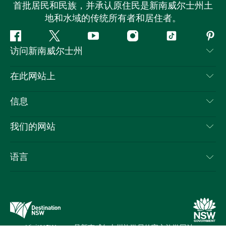
首批居民和民族，并承认原住民是新南威尔士州土
地和水域的传统所有者和居住者。
Facebook
叽
YouTube
Instagram
抖
Pint
访问新南威尔士州
叽
音
喳
联系我们
在此网站上
喳
免责声明
目的地
信息
隐私
推荐活动
旅行信息
Cookie 通知
我们的网站
新南威尔士州公路旅行
列出您的业务
使用条款
Sydney.com
活动
语言
新南威尔士州的商业
新南威尔士州旅游局企业网站
住宿
新南威尔士州的教育
新南威尔士州商务活动
优惠
新南威尔士州旅游局媒体中心
缤纷悉尼灯光音乐节