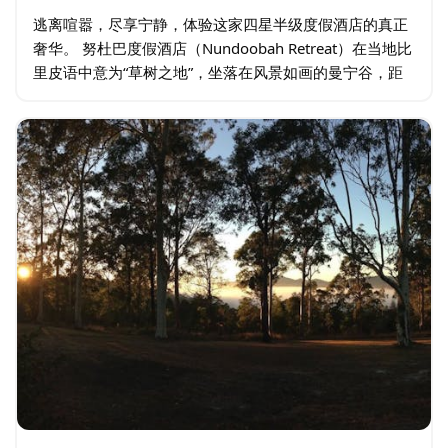
逃离喧嚣，尽享宁静，体验这家四星半级度假酒店的真正
奢华。 努杜巴度假酒店（Nundoobah Retreat）在当地比
里皮语中意为“草树之地”，坐落在风景如画的曼宁谷，距
离悉尼北部仅三小时车程。努杜巴度假酒店名副其实，为
您提供远离尘嚣的静谧之所…