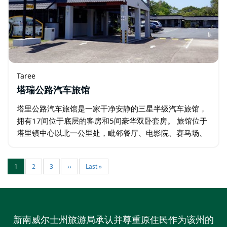
Taree
塔瑞公路汽车旅馆
塔里公路汽车旅馆是一家干净安静的三星半级汽车旅馆，
拥有17间位于底层的客房和5间豪华双卧套房。 旅馆位于
塔里镇中心以北一公里处，毗邻餐厅、电影院、赛马场、
运动场和曼宁河，是销售代表、老年人、团体旅行者等的
理想下榻之所。
1
2
3
››
Last »
新南威尔士州旅游局承认并尊重原住民作为该州的