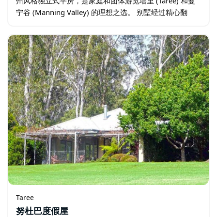
州风格独立式平房，是家庭和团体游览塔里 (Taree) 和曼
宁谷 (Manning Valley) 的理想之选。 别墅经过精心翻
新，可舒适地容纳八人入住，并配备了您在塔里…
Taree
努杜巴度假屋