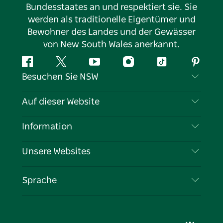
Bundesstaates an und respektiert sie. Sie
werden als traditionelle Eigentümer und
Bewohner des Landes und der Gewässer
von New South Wales anerkannt.
Facebook
Twitter
YouTube
Instagram
TikTok
Pintere
Besuchen Sie NSW
Kontaktieren Sie uns
Auf dieser Website
Haftungsausschluss
Reiseziele
Information
Datenschutz
Aktivitäten
Reiseinformationen
Unsere Websites
Cookie-Hinweis
Roadtrips in New South Wales
Tragen Sie Ihr Unternehmen ein
Nutzungsbedingungen
Sydney.com
Veranstaltungen
Sprache
Unternehmen in NSW
Destination NSW Corporate
Unterkunft
Bildung in New South Wales
Geschäftsveranstaltungen in New South Wales
Angebote