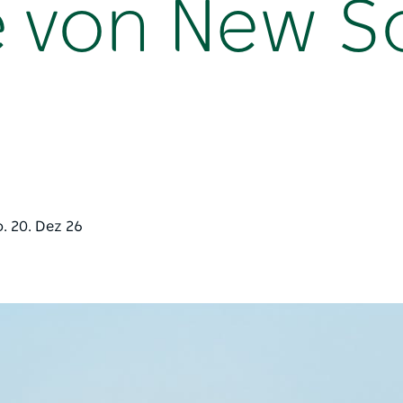
e von New S
o. 20. Dez 26