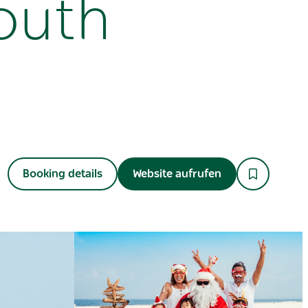
outh
Booking details
Website aufrufen