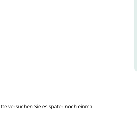
ie wunderschöne Erinnerungen mit dem
tem Reiseziel.
die Gelegenheit für ein atemberaubendes
Küste feiert.
s in Byron Bay, Brunswick Heads und
Ihre private Weihnachtsfeier im Juli buchen.
itte versuchen Sie es später noch einmal.