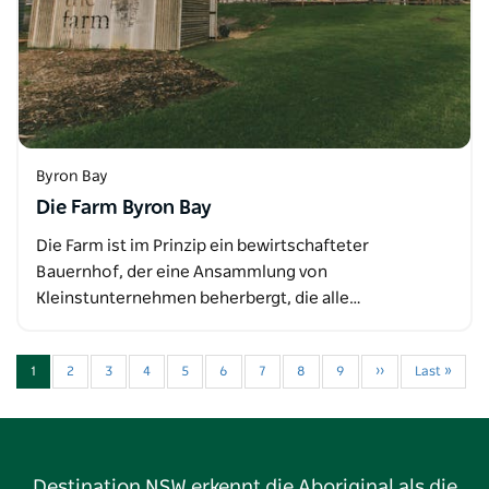
Byron Bay
Die Farm Byron Bay
Die Farm ist im Prinzip ein bewirtschafteter
Bauernhof, der eine Ansammlung von
Kleinstunternehmen beherbergt, die alle…
1
2
3
4
5
6
7
8
9
››
Last »
Destination NSW erkennt die Aboriginal als die