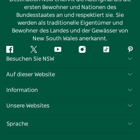
ersten Bewohner und Nationen des
Bundesstaates an und respektiert sie. Sie
werden als traditionelle Eigentümer und
Bewohner des Landes und der Gewässer von
New South Wales anerkannt.
Facebook
Twitter
YouTube
Instagram
TikTok
Pint
Besuchen Sie NSW
Kontaktieren Sie uns
Auf dieser Website
Haftungsausschluss
Reiseziele
Information
Datenschutz
Aktivitäten
Reiseinformationen
Unsere Websites
Cookie-Hinweis
Roadtrips in New South Wales
Tragen Sie Ihr Unternehmen ein
Nutzungsbedingungen
Sydney.com
Veranstaltungen
Sprache
Unternehmen in NSW
Destination NSW Corporate
Unterkunft
Bildung in New South Wales