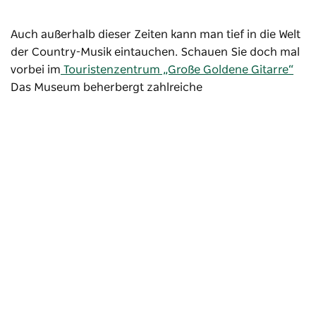
Auch außerhalb dieser Zeiten kann man tief in die Welt
der Country-Musik eintauchen. Schauen Sie doch mal
vorbei im
Touristenzentrum „Große Goldene Gitarre“
Das Museum beherbergt zahlreiche
Musikmemorabilien, darunter über 20 von lokalen und
internationalen Musikern signierte Gitarren. Dort
können Sie Ihre Fingerabdrücke mit den
Handabdrücken von über 300 Musikstars vergleichen,
deren Hände im Beton verewigt wurden.
Country
Music Hands of Fame Park
Die