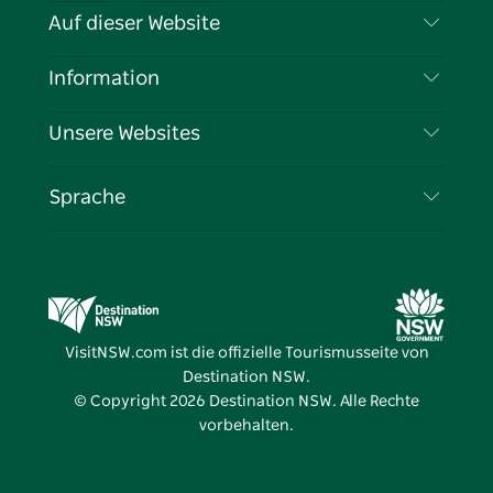
Kontaktieren Sie uns
Auf dieser Website
Haftungsausschluss
Reiseziele
Information
Datenschutz
Aktivitäten
Reiseinformationen
Unsere Websites
Cookie-Hinweis
Roadtrips in New South Wales
Tragen Sie Ihr Unternehmen ein
Nutzungsbedingungen
Sydney.com
Veranstaltungen
Sprache
Unternehmen in NSW
Destination NSW Corporate
Unterkunft
Bildung in New South Wales
Geschäftsveranstaltungen in New South Wales
Angebote
Destination NSW Medienzentrum
Vivid Sydney
VisitNSW.com ist die offizielle Tourismusseite von
Destination NSW.
© Copyright
2026
Destination NSW. Alle Rechte
vorbehalten.