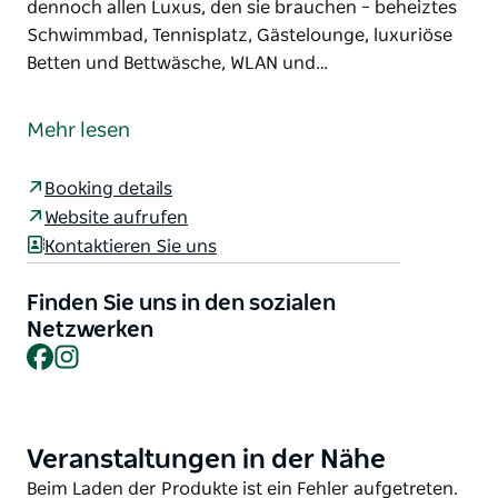
dennoch allen Luxus, den sie brauchen – beheiztes
Schwimmbad, Tennisplatz, Gästelounge, luxuriöse
Betten und Bettwäsche, WLAN und…
Auf einer bewirtschafteten Viehfarm außerhalb von
Tamworth wurde das denkmalgeschützte, ländliche
Mehr lesen
Dorf aus dem 19. Jahrhundert eindrucksvoll
renoviert und in eine Luxusunterkunft
Booking details
umgewandelt. Die sieben privaten Cottages wurden
Website aufrufen
wunderschön restauriert und spiegeln die
Kontaktieren Sie uns
Geschichte der Farm wider, bieten den Gästen aber
dennoch allen Luxus, den sie brauchen – beheiztes
Finden Sie uns in den sozialen
Schwimmbad, Tennisplatz, Gästelounge, luxuriöse
Netzwerken
Betten und Bettwäsche, WLAN und sogar
Facebook
Instagram
Fußbodenheizung im Badezimmer. Goonoo Goonoo
Station umfasst auch ein eigens errichtetes
Restaurant, das sich auf die Verwendung lokaler
Produkte konzentriert und durch raumhohe
Veranstaltungen in der Nähe
Product
Glasfenster eine unglaubliche Aussicht auf die
List
Product
Beim Laden der Produkte ist ein Fehler aufgetreten.