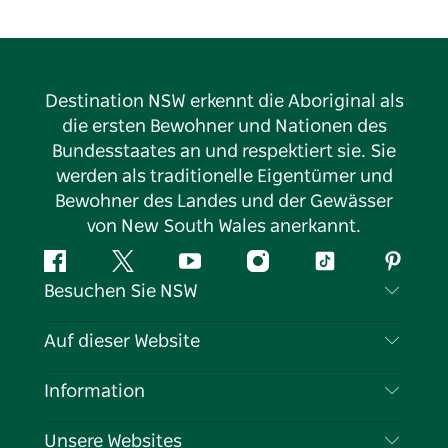
Destination NSW erkennt die Aboriginal als
die ersten Bewohner und Nationen des
Bundesstaates an und respektiert sie. Sie
werden als traditionelle Eigentümer und
Bewohner des Landes und der Gewässer
von New South Wales anerkannt.
Facebook
Twitter
YouTube
Instagram
TikTok
Pintere
Besuchen Sie NSW
Kontaktieren Sie uns
Auf dieser Website
Haftungsausschluss
Reiseziele
Information
Datenschutz
Aktivitäten
Reiseinformationen
Unsere Websites
Cookie-Hinweis