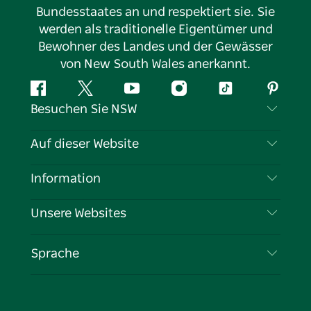
Bundesstaates an und respektiert sie. Sie
werden als traditionelle Eigentümer und
Bewohner des Landes und der Gewässer
von New South Wales anerkannt.
Facebook
Twitter
YouTube
Instagram
TikTok
Pintere
Besuchen Sie NSW
Kontaktieren Sie uns
Auf dieser Website
Haftungsausschluss
Reiseziele
Information
Datenschutz
Aktivitäten
Reiseinformationen
Unsere Websites
Cookie-Hinweis
Roadtrips in New South Wales
Tragen Sie Ihr Unternehmen ein
Nutzungsbedingungen
Sydney.com
Veranstaltungen
Sprache
Unternehmen in NSW
Destination NSW Corporate
Unterkunft
Bildung in New South Wales
Geschäftsveranstaltungen in New South Wales
Angebote