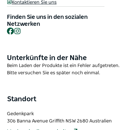
Kontaktieren Sie uns
abzuschließen. Besuchen Sie uns und erleben Sie,
wie dieser wunderschöne Park mit handgemachter
Finden Sie uns in den sozialen
Kreativität, regionalen Köstlichkeiten, leckeren
Netzwerken
Leckereien und tollen kleinen Unternehmen zum
Facebook
Instagram
Leben erwacht. Verbringen Sie mit der ganzen
Familie einen entspannten Tag und unterstützen Sie
lokale Unternehmen – hier ist für jeden etwas dabei!
Unterkünfte in der Nähe
Product
List
Product
Beim Laden der Produkte ist ein Fehler aufgetreten.
List
Bitte versuchen Sie es später noch einmal.
Standort
Gedenkpark
306 Banna Avenue Griffith NSW 2680 Australien